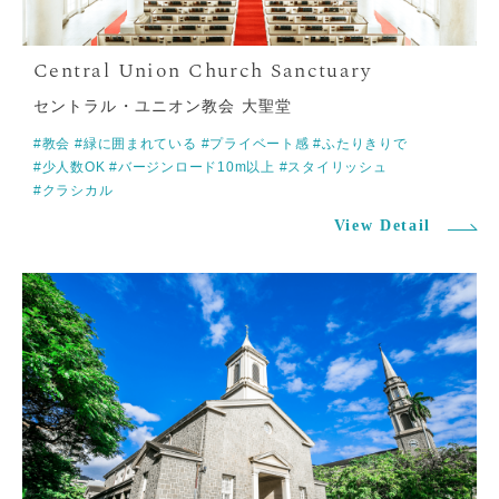
セントラル・ユニオン教会 大聖堂
#教会
#緑に囲まれている
#プライベート感
#ふたりきりで
#少人数OK
#バージンロード10m以上
#スタイリッシュ
#クラシカル
View Detail