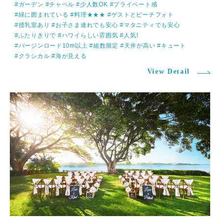
#ガーデン
#チャペル
#少人数OK
#プライベート感
#緑に囲まれている
#料理★★★
#ゲストとビーチフォト
#授乳室あり
#お子さま連れでも安心
#マタニティでも安心
#ふたりきりで
#ハワイらしい雰囲気
#人気！
#バージンロード10m以上
#組数限定
#天井が高い
#キュート
#クラシカル
#海が見える
View Detail