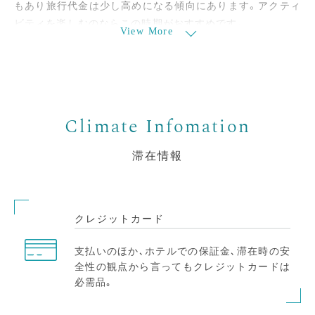
もあり旅行代金は少し高めになる傾向にあります。アクティ
ビティを楽しむのならこの時期がおすすめです｡
View More
10月〜4月頃までが雨季で最安値を狙うならこの時期にがお
すすめです｡日本の梅雨とは違い､しとしとと降り続くよう
な雨ではなく､一時的なスコールが降ることがほとんど。何
より雨季の特徴は何と言っても｢虹｣｡
虹の州とも呼ばれるハワイの虹を楽しめます｡
滞在情報
クレジットカード
支払いのほか､ホテルでの保証金､滞在時の安
全性の観点から言ってもクレジットカードは
必需品｡