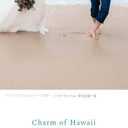
海が見える
パーティ会場併設
大きな樹の下
ステンドグラス
天井が高い
貸切可能
組数限定
バージンロード10m以上
緑に囲まれている
ガーデンパーティー
プライベート感
ハワイらしい雰囲気
会場イメージ
ベストブライダルリゾートTOP
ハワイ チャペル･挙式会場一覧
アットホーム
クラシカル
ナチュラル
スタイリッシュ
キュート
その他スタイル