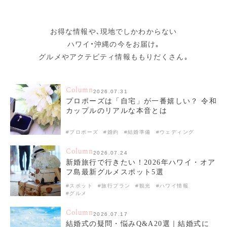
お得な情報や､現地でしかわからない
ハワイ・沖縄の今をお届け｡
グルメやアクテビティ情報ももりだくさん｡
Column
2026.07.31
プロポーズは「自宅」が一番嬉しい？ 令和
カップルのリアルな本音とは
#プロポーズ
#婚約
#結婚準備
#ウェディング
Column
2026.07.24
新婚旅行で行きたい！2026年ハワイ・オア
フ島最新グルメスポット5選
#スポット
#旅行プラン
#観光
#ハワイ情報
#グルメ
Column
2026.07.17
結婚式の疑問・悩みQ&A20選｜結婚式に