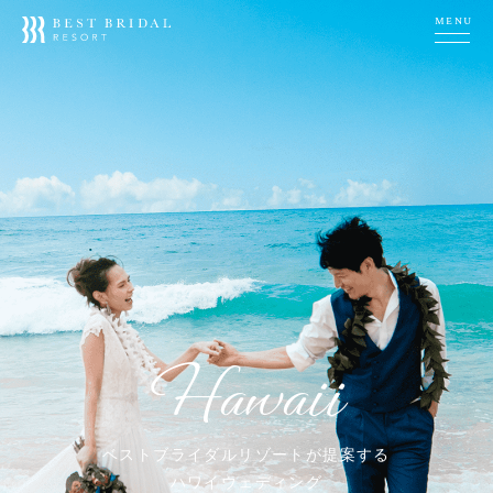
MENU
エリア
ハワイ
挙式スタイル
チャペル
ガーデン
教会
ホテル
対応プラン
カジュアルプラン
スタンダードプラン
パーティプラン
ベストブライダルリゾートが提案する
ハワイウェディング
会場ポイント