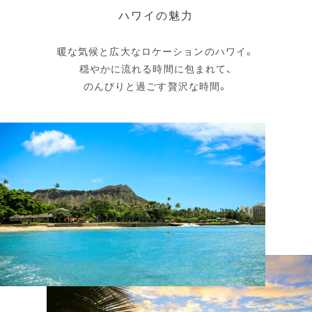
ハワイの魅力
人気！
少人数OK
大人数OK
ふたりきりで
マタニティでも安心
暖な気候と広大なロケーションのハワイ。
穏やかに流れる時間に包まれて、
お子さま連れでも安心
授乳室あり
のんびりと過ごす贅沢な時間。
ゲストとビーチフォト
料理★★★