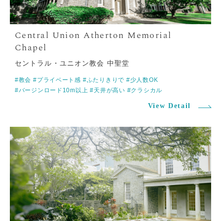
ご
来
店
オ
ン
ラ
イ
ン
セントラル・ユニオン教会 中聖堂
#教会
#プライベート感
#ふたりきりで
#少人数OK
#バージンロード10m以上
#天井が高い
#クラシカル
View Detail