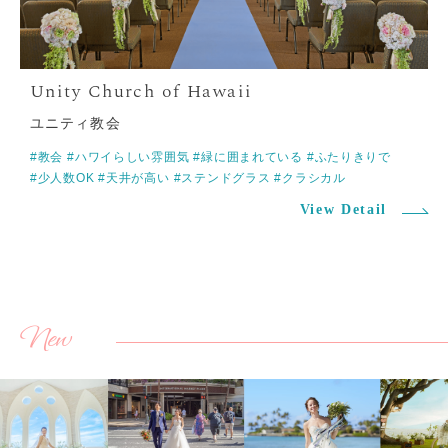
ユニティ教会
#教会
#ハワイらしい雰囲気
#緑に囲まれている
#ふたりきりで
#少人数OK
#天井が高い
#ステンドグラス
#クラシカル
View Detail
New