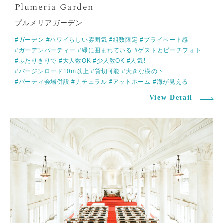
プルメリアガーデン
#ガーデン
#ハワイらしい雰囲気
#組数限定
#プライベート感
#ガーデンパーティー
#緑に囲まれている
#ゲストとビーチフォト
#ふたりきりで
#大人数OK
#少人数OK
#人気！
#バージンロード10m以上
#貸切可能
#大きな樹の下
#パーティ会場併設
#ナチュラル
#アットホーム
#海が見える
View Detail