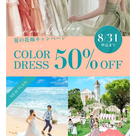
ご
来
店
オ
ン
ラ
イ
ン