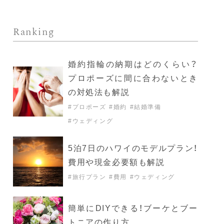
Ranking
婚約指輪の納期はどのくらい？
プロポーズに間に合わないとき
の対処法も解説
#プロポーズ
#婚約
#結婚準備
#ウェディング
5泊7日のハワイのモデルプラン！
費用や現金必要額も解説
#旅行プラン
#費用
#ウェディング
簡単にDIYできる！ブーケとブー
トニアの作り方