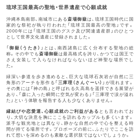
琉球王国最高の聖地・世界遺産で心願成就
沖縄本島南部、南城市にある
斎場御嶽
は、琉球王国時代に国
家的な祭祀が執り行われた「琉球王国最高の聖地」です。
2000年には「琉球王国のグスク及び関連遺産群」のひとつ
として世界文化遺産に登録されました。
「
御嶽（うたき）
」とは、南西諸島に広く分布する聖地の総
称。その中でも
斎場御嶽
は最高格式を誇り、かつては国王で
さえ女装して入らなければならないほど神聖な場所でし
た。
緑深い参道を歩き進めると、巨大な琉球石灰岩が自然に三
角形のアーチを形作る「
三庫理（さんぐーい）
」が現れます。
その奥には「神の島」と呼ばれる久高島を遥拝できる展望が
あり、「森に入った瞬間に空気が変わる」「三庫理で涙が溢れ
た」という体験を報告する人も少なくありません。
縁結びや恋愛運、心願成就のご利益がある
とも言われてお
り、大切な決意を胸にここを訪れるカップルも多くいます。
派手な観光地とは異なり、静かな自然の中で心を整える時
間が持てる場所です。プロポーズの前に、ふたりでここを訪
れて想いを深めるのも素敵な選択肢ではないでしょうか。