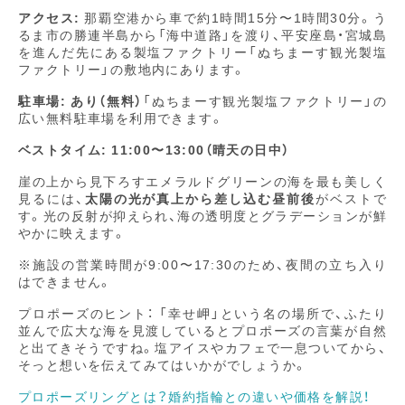
ご
アクセス:
那覇空港から車で約1時間15分〜1時間30分。う
来
店
るま市の勝連半島から「海中道路」を渡り、平安座島・宮城島
オ
を進んだ先にある製塩ファクトリー「ぬちまーす観光製塩
ン
ファクトリー」の敷地内にあります。
ラ
イ
駐車場:
あり（無料）
「ぬちまーす観光製塩ファクトリー」の
ン
広い無料駐車場を利用できます。
ベストタイム:
11:00〜13:00（晴天の日中）
崖の上から見下ろすエメラルドグリーンの海を最も美しく
見るには、
太陽の光が真上から差し込む昼前後
がベストで
す。光の反射が抑えられ、海の透明度とグラデーションが鮮
やかに映えます。
※施設の営業時間が9:00〜17:30のため、夜間の立ち入り
はできません。
プロポーズのヒント： 「幸せ岬」という名の場所で、ふたり
並んで広大な海を見渡しているとプロポーズの言葉が自然
と出てきそうですね。塩アイスやカフェで一息ついてから、
そっと想いを伝えてみてはいかがでしょうか。
プロポーズリングとは？婚約指輪との違いや価格を解説！