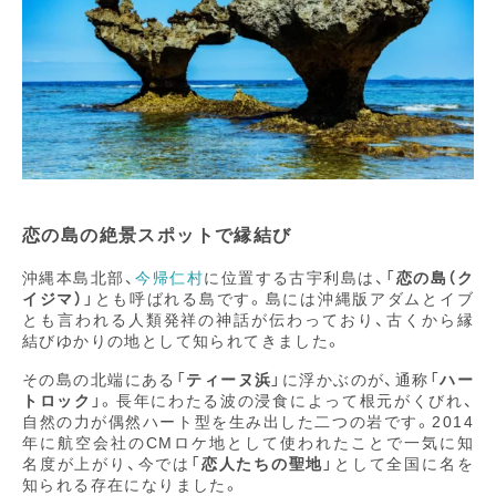
恋の島の絶景スポットで縁結び
沖縄本島北部、
今帰仁村
に位置する古宇利島は、「
恋の島（ク
イジマ）
」とも呼ばれる島です。島には沖縄版アダムとイブ
とも言われる人類発祥の神話が伝わっており、古くから縁
結びゆかりの地として知られてきました。
その島の北端にある「
ティーヌ浜
」に浮かぶのが、通称「
ハー
トロック
」。長年にわたる波の浸食によって根元がくびれ、
自然の力が偶然ハート型を生み出した二つの岩です。2014
年に航空会社のCMロケ地として使われたことで一気に知
名度が上がり、今では「
恋人たちの聖地
」として全国に名を
知られる存在になりました。