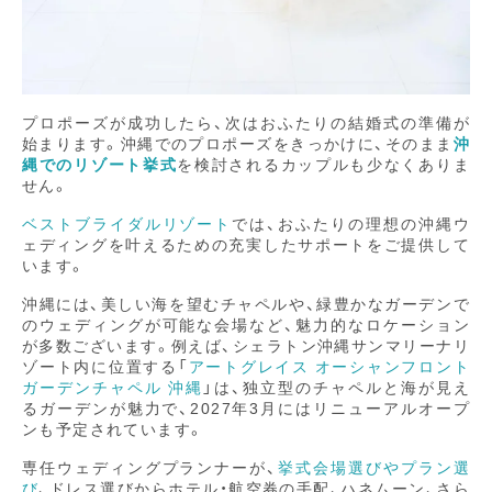
プロポーズが成功したら、次はおふたりの結婚式の準備が
始まります。沖縄でのプロポーズをきっかけに、そのまま
沖
縄でのリゾート挙式
を検討されるカップルも少なくありま
せん。
ベストブライダルリゾート
では、おふたりの理想の沖縄ウ
ェディングを叶えるための充実したサポートをご提供して
います。
沖縄には、美しい海を望むチャペルや、緑豊かなガーデンで
のウェディングが可能な会場など、魅力的なロケーション
が多数ございます。例えば、シェラトン沖縄サンマリーナリ
ゾート内に位置する「
アートグレイス オーシャンフロント
ガーデンチャペル 沖縄
」は、独立型のチャペルと海が見え
るガーデンが魅力で、2027年3月にはリニューアルオープ
ンも予定されています。
専任ウェディングプランナーが、
挙式会場選びやプラン選
び
、ドレス選びからホテル・航空券の手配、ハネムーン、さら