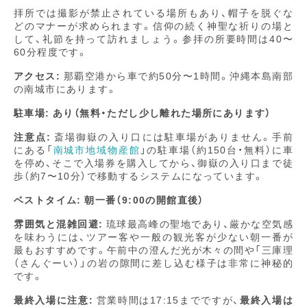
拝所では撮影が禁止されている場所もあり、帽子を脱ぐな
どのマナーが求められます。信仰の続く神聖な祈りの場と
して、礼節を持って訪れましょう。参拝の所要時間は40〜
60分程度です。
アクセス:
那覇空港から車で約50分〜1時間。沖縄本島南部
の南城市にあります。
駐車場:
あり（無料・ただし少し離れた場所にあります）
注意点:
斎場御嶽の入り口には駐車場がありません。手前
にある「
南城市地域物産館
」の駐車場（約150台・無料）に車
を停め、そこで入場券を購入してから、御嶽の入り口まで徒
歩（約7〜10分）で移動するシステムになっています。
ベストタイム:
朝一番（9:00の開館直後）
雰囲気と混雑回避:
琉球最高峰の聖地であり、厳かな空気感
を味わうには、ツアー客や一般の観光客が少ない朝一番が
最もおすすめです。午前中の澄んだ光が木々の間や「三庫理
（さんぐーい）」の岩の隙間に差し込む様子は非常に神秘的
です。
最終入場に注意:
営業時間は17:15までですが、
最終入場は