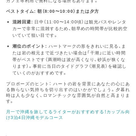
カフェ等利用で無料になる場所もあります。
ベストタイム:
朝（8:00〜10:00）または夕方
混雑回避:
日中（11:00〜14:00頃）は観光バスやレンタ
カーで非常に混雑するため、朝早めの時間帯が比較的空
いていて狙い目です。
潮位のポイント:
ハートマークの形をきれいに見る、ま
たは岩の根元まで近づきたい場合は「干潮」に近い時間
帯がベストです（満潮時は波が高くなり、砂浜が狭くな
ります）。事前に当日のタイドグラフ（潮見表）を確認し
ていくのがおすすめです。
プロポーズのヒント： ハートの岩を背景にあなたの心にあ
る飾らない気持ちを切り出すのはいかがでしょう。夕暮れ
時は人も少なく、ロマンチックな雰囲気が自然と高まりま
す。
月一で沖縄を旅してるライターがおすすめする！カップル向
け3泊4日沖縄モデルコース