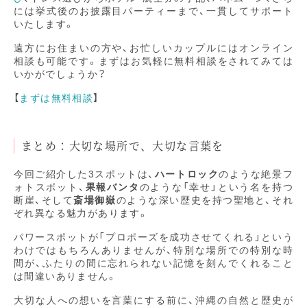
には挙式後のお披露目パーティーまで、一貫してサポート
いたします。
遠方にお住まいの方や、お忙しいカップルにはオンライン
相談も可能です。まずはお気軽に無料相談をされてみては
いかがでしょうか？
【
まずは無料相談
】
まとめ：大切な場所で、大切な言葉を
今回ご紹介した3スポットは、
ハートロック
のような絶景フ
ォトスポット、
果報バンタ
のような「幸せ」という名を持つ
断崖、そして
斎場御嶽
のような深い歴史を持つ聖地と、それ
ぞれ異なる魅力があります。
パワースポットが「プロポーズを成功させてくれる」という
わけではもちろんありませんが、特別な場所での特別な時
間が、ふたりの間に忘れられない記憶を刻んでくれること
は間違いありません。
大切な人への想いを言葉にする前に、沖縄の自然と歴史が