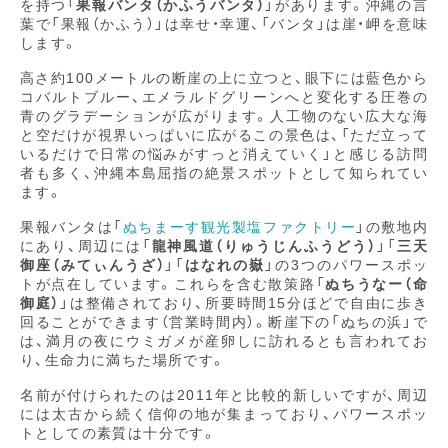
を持つ「
果報バンタ（かふうバンタ）
」があります。沖縄の言
葉で「果報（かふう）」は幸せ・幸運、「バンタ」は崖・岬を意味
します。
高さ約100メートルの断崖の上に立つと、眼下には藍色から
コバルトブルー、エメラルドグリーンへと変化する圧巻の
青のグラデーションが広がります。人工物のない広大な海
と空だけが視界いっぱいに広がるこの景色は、「ただ立って
いるだけで日常の悩みがすっと消えていく」と感じる訪問
者も多く、沖縄本島屈指の絶景スポットとして知られてい
ます。
果報バンタは「
ぬちまーす観光製塩ファクトリー
」の敷地内
にあり、周辺には「
龍神風道（りゅうじんふうどう）
」「
三天
御座（みてぃんうざ）
」「
はなれの嶽
」の3つのパワースポッ
トが点在しています。これらを含む散策路「
ぬちうなー（命
御庭）
」は整備されており、所要時間15分ほどで自由に歩き
回ることができます（営業時間内）。断崖下の「ぬちの浜」で
は、満月の夜にウミガメが産卵しに訪れるとも言われてお
り、生命力に満ちた場所です。
名前が付けられたのは2011年と比較的新しいですが、周辺
には太古から続く信仰の地が集まっており、パワースポッ
トとしての素質は十分です。