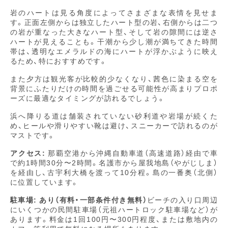
岩のハートは見る角度によってさまざまな表情を見せま
す。正面左側からは独立したハート型の岩、右側からは二つ
の岩が重なった大きなハート型、そして岩の隙間には逆さ
ハートが見えることも。干潮から少し潮が満ちてきた時間
帯は、透明なエメラルドの海にハートが浮かぶように映え
るため、特におすすめです。
また夕方は観光客が比較的少なくなり、茜色に染まる空を
背景にふたりだけの時間を過ごせる可能性が高まりプロポ
ーズに最適なタイミングが訪れるでしょう。
浜へ降りる道は舗装されていない砂利道や岩場が続くた
め、ヒールや滑りやすい靴は避け、スニーカーで訪れるのが
マストです。
アクセス:
那覇空港から沖縄自動車道（高速道路）経由で車
で約1時間30分〜2時間。名護市から屋我地島（やがじしま）
を経由し、古宇利大橋を渡って10分程。島の一番奥（北側）
に位置しています。
駐車場:
あり（有料・一部条件付き無料）
ビーチの入り口周辺
にいくつかの民間駐車場（元祖ハートロック駐車場など）が
あります。料金は1回100円〜300円程度、または敷地内の