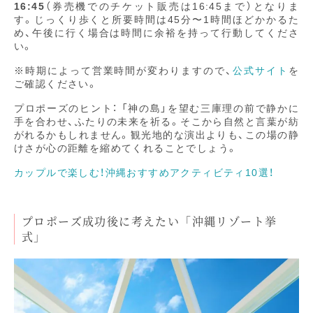
16:45
（券売機でのチケット販売は16:45まで）となりま
す。じっくり歩くと所要時間は45分〜1時間ほどかかるた
め、午後に行く場合は時間に余裕を持って行動してくださ
い。
※時期によって営業時間が変わりますので、
公式サイト
を
ご確認ください。
プロポーズのヒント： 「神の島」を望む三庫理の前で静かに
手を合わせ、ふたりの未来を祈る。そこから自然と言葉が紡
がれるかもしれません。観光地的な演出よりも、この場の静
けさが心の距離を縮めてくれることでしょう。
カップルで楽しむ！沖縄おすすめアクティビティ10選！
プロポーズ成功後に考えたい「沖縄リゾート挙
式」