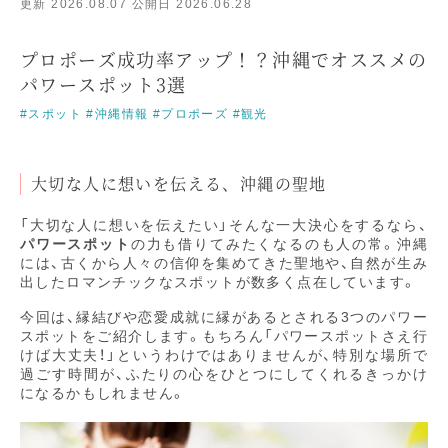
更新
2026.08.07
公開日
2026.06.28
プロポーズ成功率アップ！？沖縄でオススメの
パワースポット3選
#スポット
#沖縄情報
#プロポーズ
#観光
大切な人に想いを伝える、沖縄の聖地
「大切な人に想いを伝えたい」そんな一大決心をするなら、
パワースポット
の力も借りてみたくなるのも人の常。沖縄
には、古くから人々の信仰を集めてきた聖地や、自然が生み
出したロマンチックなスポットが数多く点在しています。
今回は、縁結びや恋愛成就に縁があるとされる3つのパワー
スポットをご紹介します。もちろん「パワースポットさえ行
けば大丈夫！」というわけではありませんが、特別な場所で
過ごす時間が、ふたりの心をひとつにしてくれるきっかけ
になるかもしれません。