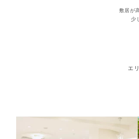
敷居が
少
エ