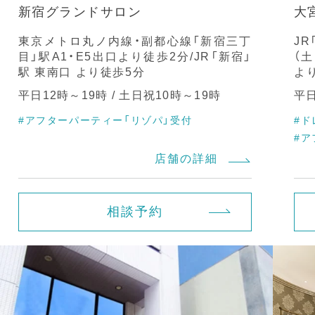
新宿グランドサロン
大
東京メトロ丸ノ内線・副都心線「新宿三丁
J
目」駅A1・E5出口より徒歩2分/JR「新宿」
（
駅 東南口 より徒歩5分
よ
平日12時～19時 / 土日祝10時～19時
平日
#アフターパーティー「リゾパ」受付
#ド
#ア
店舗の詳細
相談予約