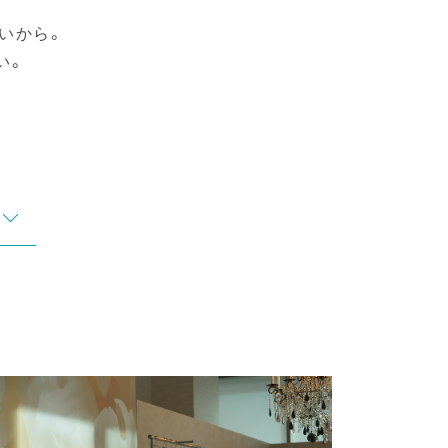
いから。
い。