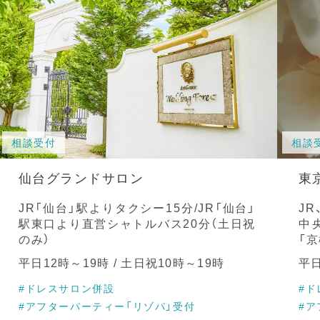
相談受付
相談
仙台グランドサロン
東
JR「仙台」駅よりタクシー15分/JR「仙台」
J
駅東口より直営シャトルバス20分（土日祝
中
のみ）
「
平日12時～19時 / 土日祝10時～19時
平日
#ドレスサロン併設
#ド
#アフターパーティー「リゾパ」受付
#ア