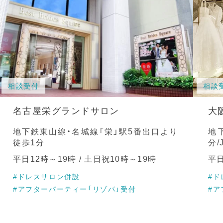
相談受付
相談
名古屋栄グランドサロン
大
地下鉄東山線・名城線「栄」駅5番出口より
地
徒歩1分
分
平日12時～19時 / 土日祝10時～19時
平日
#ドレスサロン併設
#ド
#アフターパーティー「リゾパ」受付
#ア