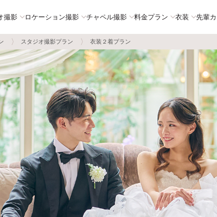
オ撮影
ロケーション撮影
チャペル撮影
料金プラン
衣装
先輩カ
ン
スタジオ撮影プラン
衣装２着プラン