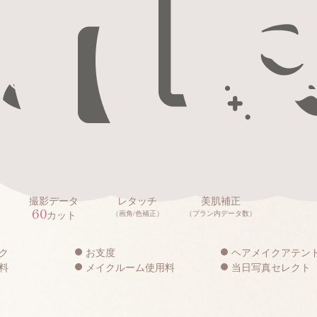
撮影データ
レタッチ
美肌補正
60
（画角/色補正）
（プラン内データ数）
カット
ク
お支度
ヘアメイクアテン
料
メイクルーム使用料
当日写真セレクト