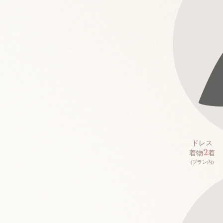
ドレス
2
着物
着
(プラン内)