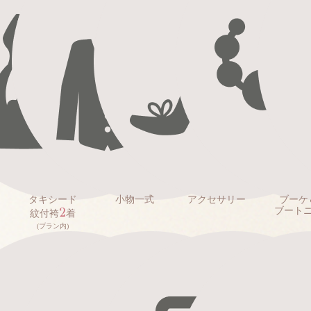
タキシード
小物一式
アクセサリー
ブーケ
2
ブート
紋付袴
着
(プラン内)