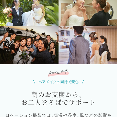
ご
来
店
オ
ン
ラ
イ
ン
4
point
ヘアメイクの同行で安心
朝のお支度から、
お二人をそばでサポート
ロケーション撮影では、気温や湿度、風などの影響を