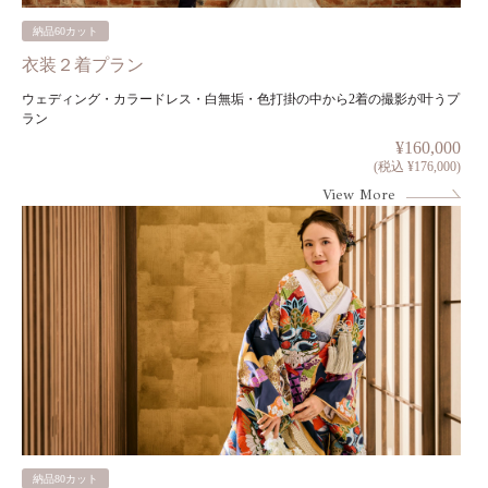
納品60カット
衣装２着プラン
ウェディング・カラードレス・白無垢・色打掛の中から2着の撮影が叶うプ
ラン
¥160,000
(税込 ¥176,000)
View More
納品80カット