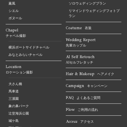
薫風
ソロウェディングプラン
シエル
リマインドウェディングフォトプ
ラン
ボヌール
Costume
衣装
Chapel
チャペル撮影
Wedding Report
先輩カップル
横浜ポートサイドチャペル
みなとみらいチャペル
AI Self Retouch
AIセルフレタッチ
Location
ロケーション撮影
Hair & Makeup
ヘアメイク
大さん橋
Campaign
キャンペーン
馬車道
FAQ
よくあるご質問
三溪園
象の鼻パーク
Flow
ご利用の流れ
辻堂海浜公園
城ケ島
Access
アクセス