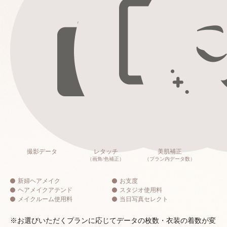
撮影データ
レタッチ
美肌補正
（画角/色補正）
（プラン内データ数）
新婦ヘアメイク
お支度
ヘアメイクアテンド
スタジオ使用料
メイクルーム使用料
当日写真セレクト
※お選びいただくプランに応じてデータの枚数・衣装の着数が変