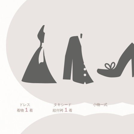
ドレス
タキシード
小物一式
１
１
着物
着
紋付袴
着