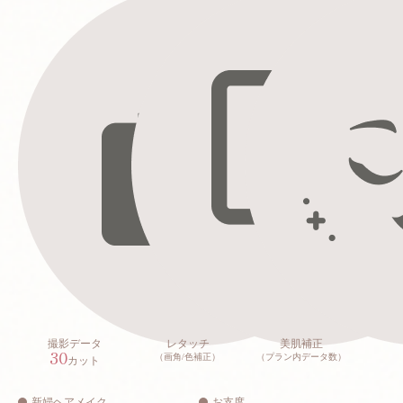
撮影データ
レタッチ
美肌補正
30
（画角/色補正）
（プラン内データ数）
カット
新婦ヘアメイク
お支度