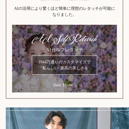
AIの活用により驚くほど簡単に理想のレタッチが可能に
なりました。
AI Self Retouch
AIセルフレタッチ
1944万通りのカスタマイズで
"私らしい"最高の美しさを
View More