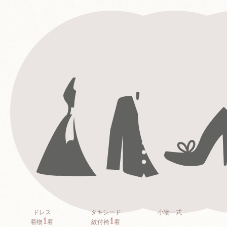
ドレス
タキシード
小物一式
1
1
着物
着
紋付袴
着