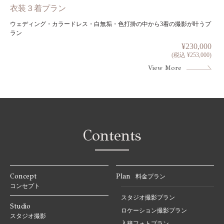
衣装３着プラン
ウェディング・カラードレス・白無垢・色打掛の中から3着の撮影が叶うプ
ラン
¥230,000
(税込 ¥253,000)
View More
Contents
Concept
Plan
料金プラン
コンセプト
スタジオ撮影プラン
Studio
ロケーション撮影プラン
スタジオ撮影
入籍フォトプラン