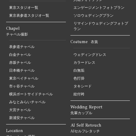
東京スタジオ一覧
エンゲージメントフォトプラン
東京表参道スタジオ一覧
ソロウェディングプラン
リマインドウェディングフォトプ
Chapel
ラン
チャペル撮影
Costume
衣装
表参道チャペル
白金チャペル
ウェディングドレス
赤坂チャペル
カラードレス
日本橋チャペル
白無垢
東京ベイチャペル
色打掛
市ヶ谷チャペル
タキシード
横浜ポートサイドチャペル
紋付袴
みなとみらいチャペル
Wedding Report
大宮チャペル
先輩カップル
新浦安チャペル
AI Self Retouch
Location
AIセルフレタッチ