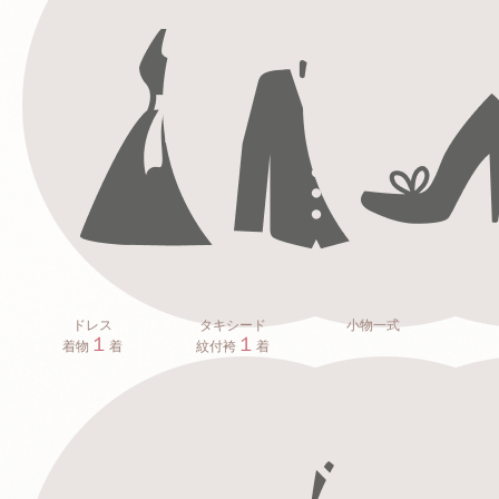
ドレス
タキシード
小物一式
１
１
着物
着
紋付袴
着