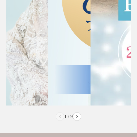
2
/
9