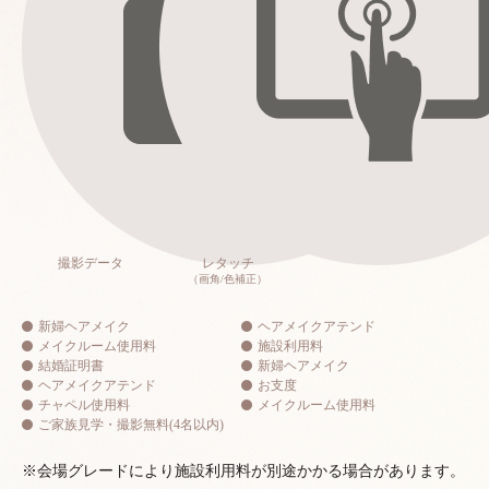
撮影データ
レタッチ
（画角/色補正）
新婦ヘアメイク
ヘアメイクアテンド
メイクルーム使用料
施設利用料
結婚証明書
新婦ヘアメイク
ヘアメイクアテンド
お支度
チャペル使用料
メイクルーム使用料
ご家族見学・撮影無料(4名以内)
※会場グレードにより施設利用料が別途かかる場合があります。