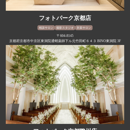
フォトパーク京都店
相談サロン
撮影スタジオ
衣装サロン
〒604-8145
京都府京都市中京区東洞院通蛸薬師下ル元竹田町６４３ BINO東洞院 3F