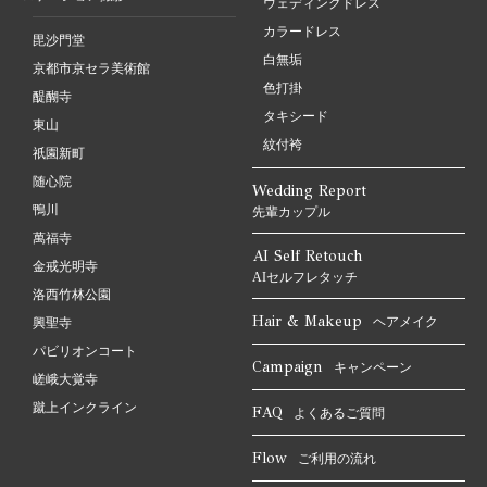
ウェディングドレス
カラードレス
毘沙門堂
白無垢
京都市京セラ美術館
色打掛
醍醐寺
タキシード
東山
紋付袴
祇園新町
随心院
Wedding Report
鴨川
先輩カップル
萬福寺
AI Self Retouch
金戒光明寺
AIセルフレタッチ
洛西竹林公園
Hair & Makeup
ヘアメイク
興聖寺
パビリオンコート
Campaign
キャンペーン
嵯峨大覚寺
蹴上インクライン
FAQ
よくあるご質問
Flow
ご利用の流れ