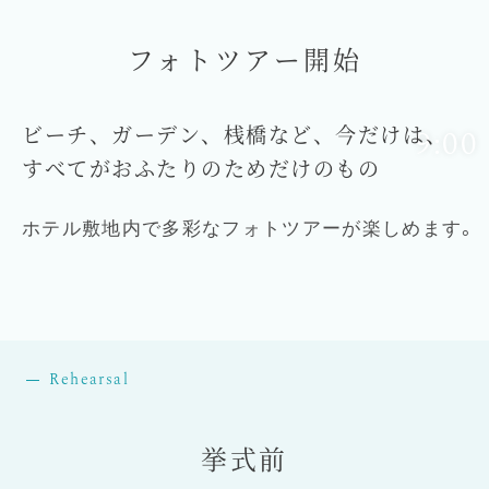
ご
来
店
フォトツアー開始
オ
ン
ラ
イ
ン
ビーチ、ガーデン、桟橋など、今だけは、
9:00
すべてがおふたりのためだけのもの
ホテル敷地内で多彩なフォトツアーが楽しめます。
Rehearsal
挙式前