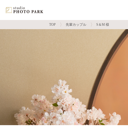
TOP
先輩カップル
S＆M 様