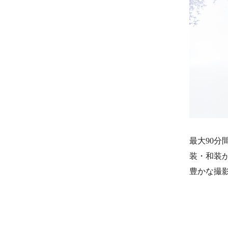
最大90分
装・和装
豊かな撮