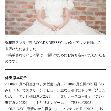
※花嫁アプリ『PLACOLE＆DRESSY』のタイアップ撮影にてご
来店いただきました。
※掲載されている衣装は、撮影のためにお持ち込みいただいたも
のです。
俳優 福本莉子
2000年11月25日生まれ、大阪府出身。2018年5月公開の映画「の
みとり侍」でスクリーンデビュー。主な出演作はドラマ「消えた
初恋」（テレビ朝日系／2021）、「赤いナースコール」（テレビ
東京系／2022）、「トリリオンゲーム」（TBS系／2023）、
「ONE DAY～聖夜のから騒ぎ～」（フジテレビ系／2023）、映