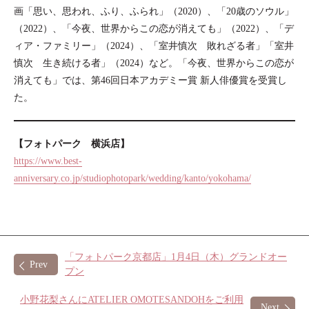
画「思い、思われ、ふり、ふられ」（2020）、「20歳のソウル」
（2022）、「今夜、世界からこの恋が消えても」（2022）、「デ
ィア・ファミリー」（2024）、「室井慎次 敗れざる者」「室井
慎次 生き続ける者」（2024）など。「今夜、世界からこの恋が
消えても」では、第46回日本アカデミー賞 新人俳優賞を受賞し
た。
【フォトパーク 横浜店】
https://www.best-
anniversary.co.jp/studiophotopark/wedding/kanto/yokohama/
「フォトパーク京都店」1月4日（木）グランドオー
Prev
プン
小野花梨さんにATELIER OMOTESANDOHをご利用
Next