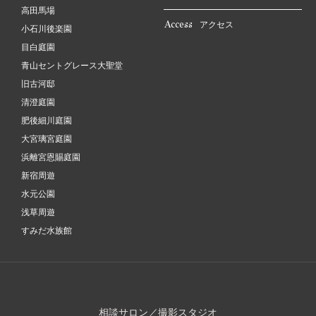
高田馬場
Access
アクセス
小石川後楽園
目白庭園
青山セントグレース大聖堂
旧古河邸
清澄庭園
肥後細川庭園
大宮璃宮庭園
浜離宮恩賜庭園
新宿周遊
水元公園
浅草周遊
すみだ水族館
相談サロン／撮影スタジオ