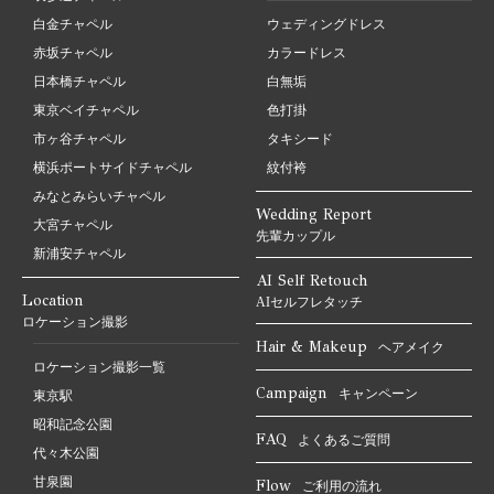
白金チャペル
ウェディングドレス
赤坂チャペル
カラードレス
日本橋チャペル
白無垢
東京ベイチャペル
色打掛
市ヶ谷チャペル
タキシード
横浜ポートサイドチャペル
紋付袴
みなとみらいチャペル
Wedding Report
大宮チャペル
先輩カップル
新浦安チャペル
AI Self Retouch
Location
AIセルフレタッチ
ロケーション撮影
Hair & Makeup
ヘアメイク
ロケーション撮影一覧
Campaign
キャンペーン
東京駅
昭和記念公園
FAQ
よくあるご質問
代々木公園
甘泉園
Flow
ご利用の流れ