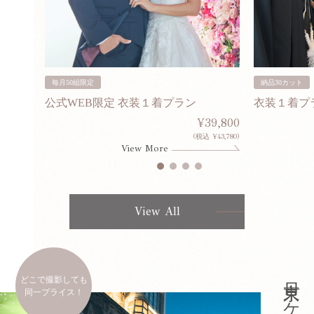
毎月50組限定
納品30カット
公式WEB限定 衣装１着プラン
衣装１着プ
30,000
¥39,800
253,000)
(税込 ¥43,780)
View More
View All
どこで撮影しても
同一プライス！