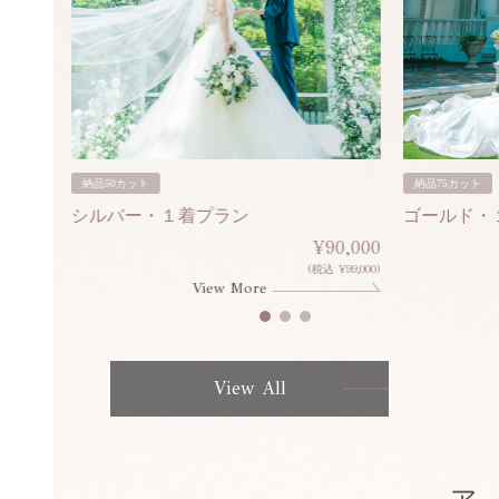
納品50カット
納品75カット
シルバー・１着プラン
ゴールド・
80,000
¥90,000
¥308,000)
(税込 ¥99,000)
View More
View All