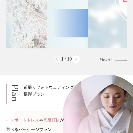
2
/
10
View All
Plan
前撮りフォトウェディング
撮影プラン
インポートドレス
や
高級打掛
が
選べるパッケージプラン