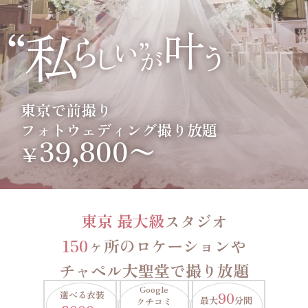
東京で前撮り
フォトウェディング撮り放題
39,800〜
￥
東京 最大級
スタジオ
150
ヶ所のロケーションや
チャペル大聖堂で撮り放題
Google
選べる衣装
90
最大
分間
クチコミ