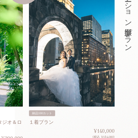
東京ロケーション撮影プラン
納品100カット
納品200
タジオ＆ロ
１着プラン
２着プ
¥140,000
(税込 ¥154,000)