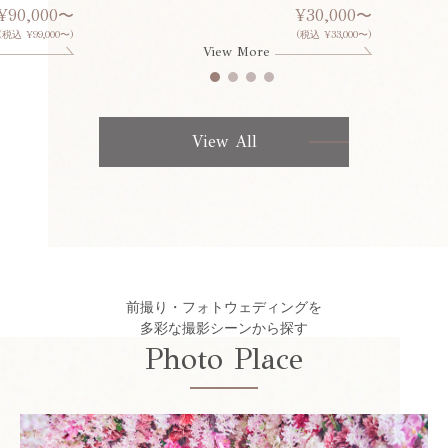
¥90,000〜
¥30,000〜
(税込 ¥99,000〜)
(税込 ¥33,000〜)
View More
View All
前撮り・フォトウェディングを
多彩な撮影シーンから探す
Photo Place