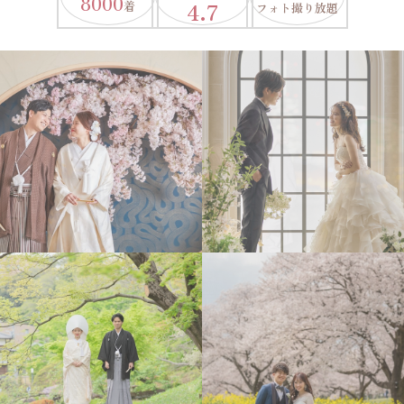
8000
4.7
着
フォト撮り放題