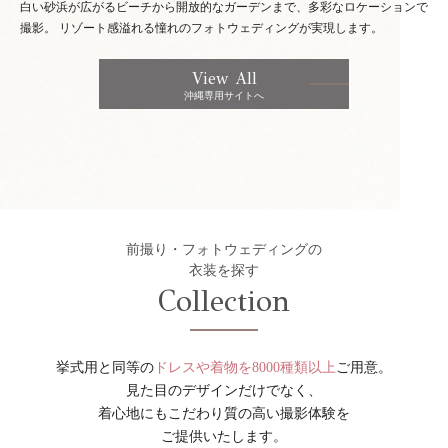
白い砂浜が広がるビーチから開放的なガーデンまで、多彩なロケーションで
撮影。
リゾート感溢れる憧れのフォトウェディングが実現します。
View All
沖縄専用サイトへ
前撮り・フォトウェディングの
衣装を探す
Collection
挙式用と同等の
ドレスや着物を8000種類以上
ご用意。
見た目のデザインだけでなく、
着心地にもこだわり質の高い撮影体験を
ご提供いたします。