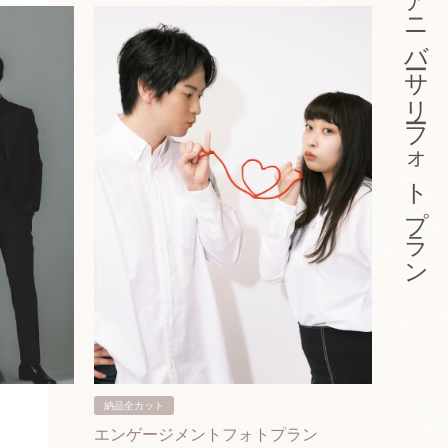
アニバーサリーフォトプラン
納品全カット
納品3カ
エンゲージメントフォトプラン
入籍フ