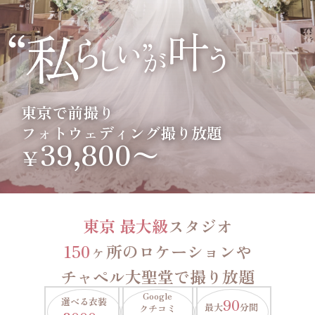
東京で前撮り
フォトウェディング撮り放題
39,800〜
￥
東京 最大級
スタジオ
150
ヶ所のロケーションや
チャペル大聖堂で撮り放題
Google
選べる衣装
90
最大
分間
クチコミ