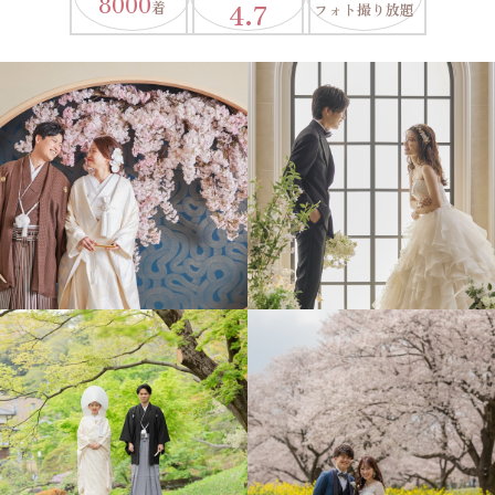
8000
4.7
着
フォト撮り放題