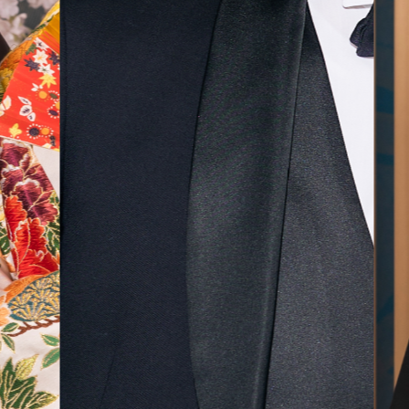
気に入
ら最後
した！
無料相談予約
撮影予約
来店・オンライン