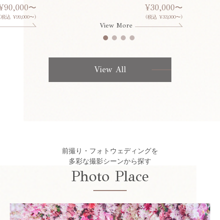
¥90,000〜
¥30,000〜
(税込 ¥99,000〜)
(税込 ¥33,000〜)
View More
View All
前撮り・フォトウェディングを
多彩な撮影シーンから探す
Photo Place