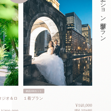
東京ロケーション撮影プラン
納品100カット
納品200
タジオ＆ロ
１着プラン
２着プ
¥140,000
(税込 ¥154,000)