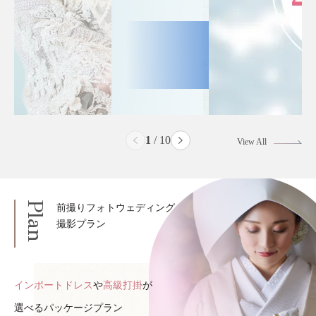
2
/
10
View All
Plan
前撮りフォトウェディング
撮影プラン
インポートドレス
や
高級打掛
が
選べるパッケージプラン