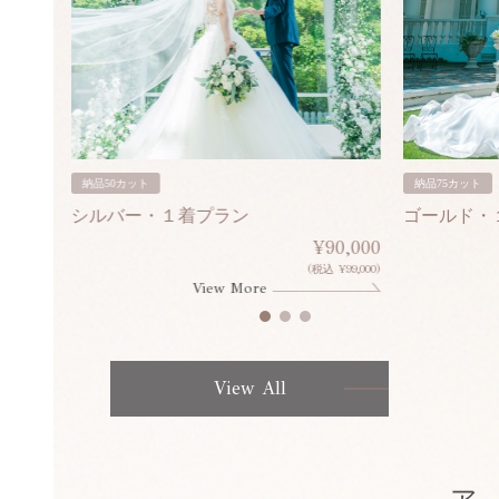
納品50カット
納品75カット
シルバー・１着プラン
ゴールド・
80,000
¥90,000
¥308,000)
(税込 ¥99,000)
View More
View All