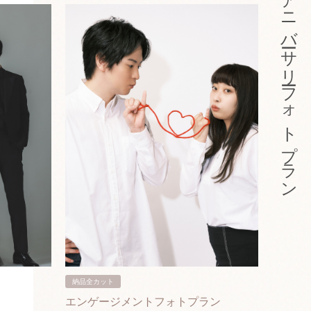
アニバーサリーフォトプラン
納品全カット
納品3カ
エンゲージメントフォトプラン
入籍フ