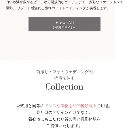
白い砂浜が広がるビーチから開放的なガーデンまで、多彩なロケーションで
撮影。
リゾート感溢れる憧れのフォトウェディングが実現します。
View All
沖縄専用サイトへ
前撮り・フォトウェディングの
衣装を探す
Collection
挙式用と同等の
ドレスや着物を8000種類以上
ご用意。
見た目のデザインだけでなく、
着心地にもこだわり質の高い撮影体験を
ご提供いたします。