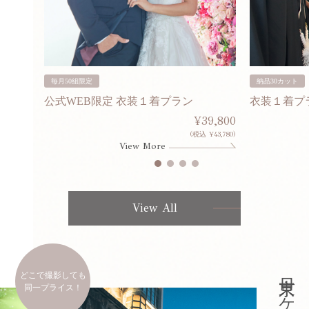
毎月50組限定
納品30カット
公式WEB限定 衣装１着プラン
衣装１着プ
30,000
¥39,800
253,000)
(税込 ¥43,780)
View More
View All
どこで撮影しても
同一プライス！