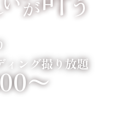
り
ディング撮り放題
800〜