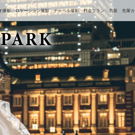
オ撮影
ロケーション撮影
チャペル撮影
料金プラン
衣装
先輩カ