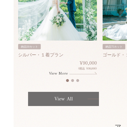
納品50カット
納品75カット
シルバー・１着プラン
ゴールド・
80,000
¥90,000
¥308,000)
(税込 ¥99,000)
View More
View All