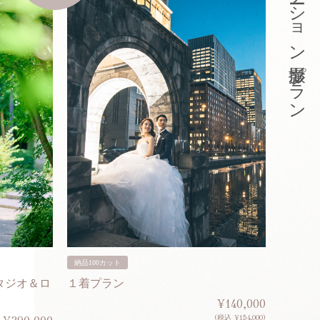
東京ロケーション撮影プラン
納品100カット
納品200
タジオ＆ロ
１着プラン
２着プ
¥140,000
(税込 ¥154,000)