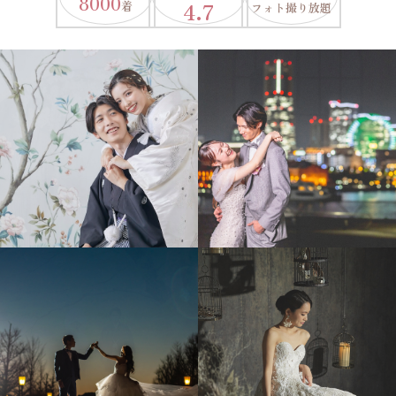
8000
4.7
着
フォト撮り放題