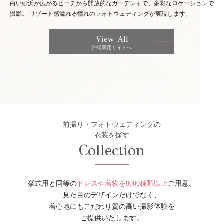
白い砂浜が広がるビーチから開放的なガーデンまで、多彩なロケーションで
撮影。
リゾート感溢れる憧れのフォトウェディングが実現します。
View All
沖縄専用サイトへ
前撮り・フォトウェディングの
衣装を探す
Collection
挙式用と同等の
ドレスや着物を8000種類以上
ご用意。
見た目のデザインだけでなく、
着心地にもこだわり質の高い撮影体験を
ご提供いたします。