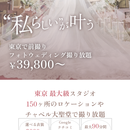
東京で前撮り
フォトウェディング撮り放題
39,800〜
￥
東京 最大級
スタジオ
150
ヶ所のロケーションや
チャペル大聖堂で撮り放題
Google
選べる衣装
90
最大
分間
クチコミ