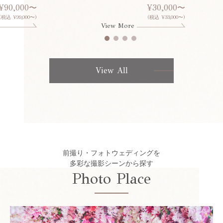
¥90,000〜
¥30,000〜
(税込 ¥99,000〜)
(税込 ¥33,000〜)
View More
View All
前撮り・フォトウェディングを
多彩な撮影シーンから探す
Photo Place