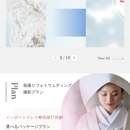
2
/
10
View All
Plan
前撮りフォトウェディング
撮影プラン
インポートドレス
や
高級打掛
が
選べるパッケージプラン