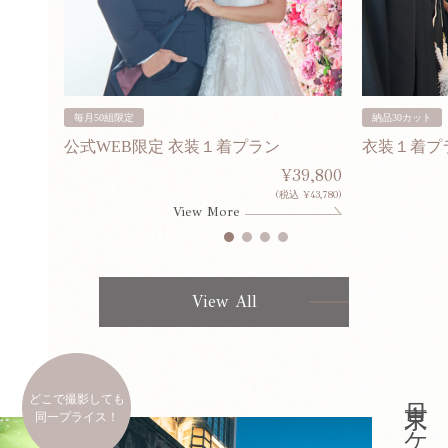
毎月50組限定
納品30カット
公式WEB限定 衣装１着プラン
衣装１着プ
30,000
¥39,800
253,000)
(税込 ¥43,780)
View More
View All
どこで撮影しても
同一プライス！