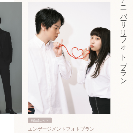
アニバーサリーフォトプラン
納品全カット
納品3カ
エンゲージメントフォトプラン
入籍フ