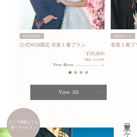
毎月50組限定
納品30カット
公式WEB限定 衣装１着プラン
衣装１着プ
30,000
¥39,800
253,000)
(税込 ¥43,780)
View More
View All
どこで撮影しても
同一プライス！