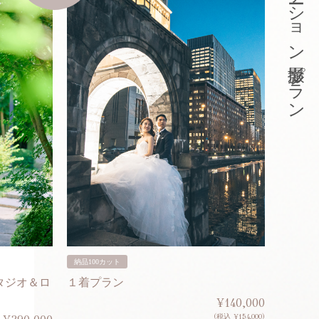
東京ロケーション撮影プラン
納品100カット
納品200
タジオ＆ロ
１着プラン
２着プ
¥140,000
(税込 ¥154,000)