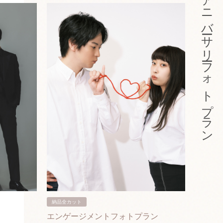
アニバーサリーフォトプラン
納品全カット
納品3カ
エンゲージメントフォトプラン
入籍フ