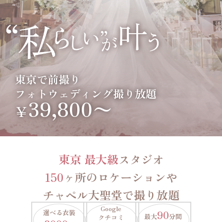
東京で前撮り
フォトウェディング撮り放題
39,800〜
￥
東京 最大級
スタジオ
150
ヶ所のロケーションや
チャペル大聖堂で撮り放題
Google
選べる衣装
90
最大
分間
クチコミ