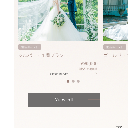
納品50カット
納品75カット
シルバー・１着プラン
ゴールド・
80,000
¥90,000
¥308,000)
(税込 ¥99,000)
View More
View All