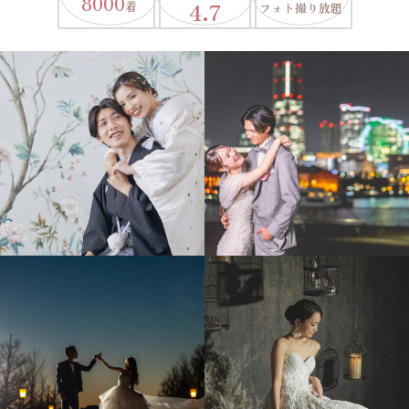
8000
4.7
着
フォト撮り放題