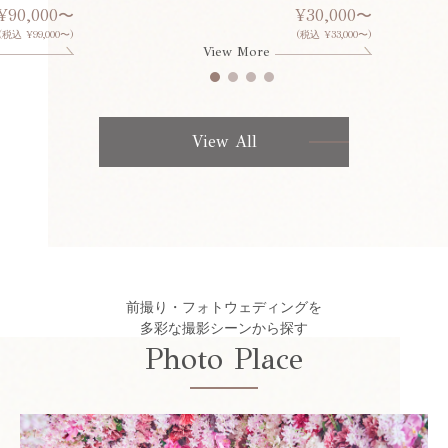
¥90,000〜
¥30,000〜
(税込 ¥99,000〜)
(税込 ¥33,000〜)
View More
View All
前撮り・フォトウェディングを
多彩な撮影シーンから探す
Photo Place