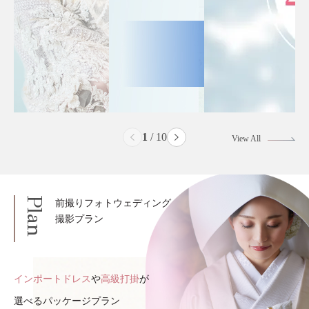
2
/
10
View All
Plan
前撮りフォトウェディング
撮影プラン
インポートドレス
や
高級打掛
が
選べるパッケージプラン