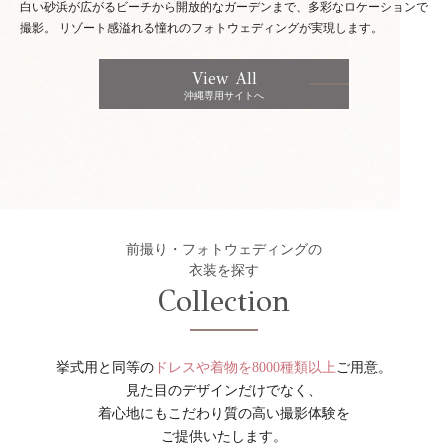
白い砂浜が広がるビーチから開放的なガーデンまで、多彩なロケーションで
撮影。
リゾート感溢れる憧れのフォトウェディングが実現します。
View All
沖縄専用サイトへ
前撮り・フォトウェディングの
衣装を探す
Collection
挙式用と同等の
ドレスや着物を8000種類以上
ご用意。
見た目のデザインだけでなく、
着心地にもこだわり質の高い撮影体験を
ご提供いたします。