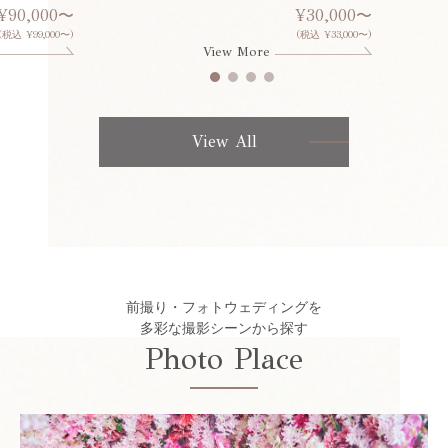
¥90,000〜
¥30,000〜
(税込 ¥99,000〜)
(税込 ¥33,000〜)
View More
View All
前撮り・フォトウェディングを
多彩な撮影シーンから探す
Photo Place