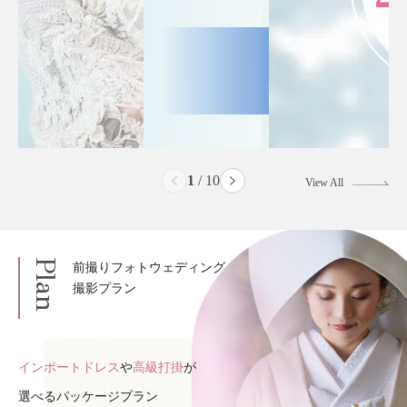
2
/
10
View All
Plan
前撮りフォトウェディング
撮影プラン
インポートドレス
や
高級打掛
が
選べるパッケージプラン