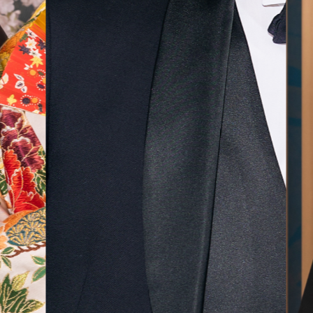
気に入
ら最後
した！
無料相談予約
撮影予約
来店・オンライン