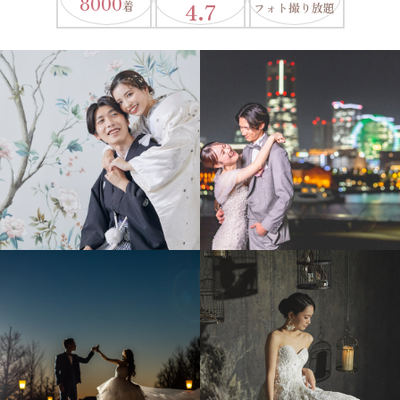
8000
4.7
着
フォト撮り放題