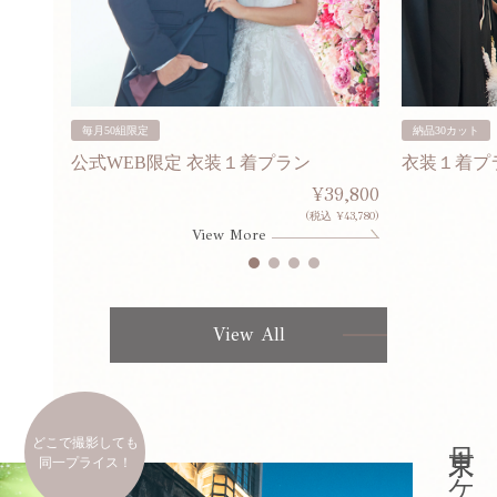
毎月50組限定
納品30カット
公式WEB限定 衣装１着プラン
衣装１着プ
30,000
¥39,800
253,000)
(税込 ¥43,780)
View More
View All
どこで撮影しても
同一プライス！