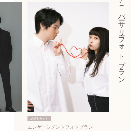
アニバーサリーフォトプラン
納品全カット
納品3カ
エンゲージメントフォトプラン
入籍フ