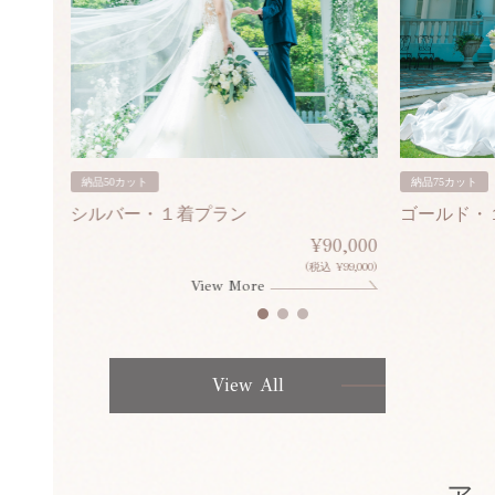
納品50カット
納品75カット
シルバー・１着プラン
ゴールド・
80,000
¥90,000
¥308,000)
(税込 ¥99,000)
View More
View All