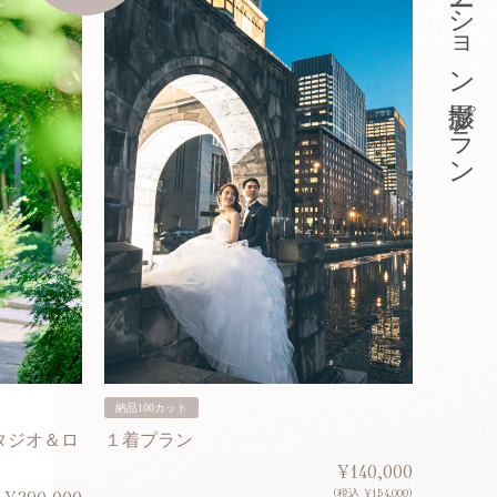
東京ロケーション撮影プラン
納品100カット
納品200
タジオ＆ロ
１着プラン
２着プ
¥140,000
(税込 ¥154,000)