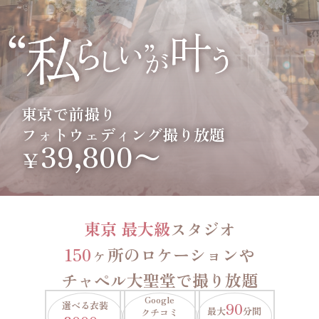
東京で前撮り
フォトウェディング撮り放題
39,800〜
￥
東京 最大級
スタジオ
150
ヶ所のロケーションや
チャペル大聖堂で撮り放題
Google
選べる衣装
90
最大
分間
クチコミ