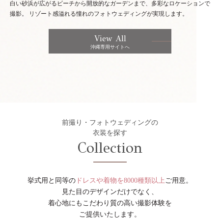
白い砂浜が広がるビーチから開放的なガーデンまで、多彩なロケーションで
撮影。
リゾート感溢れる憧れのフォトウェディングが実現します。
View All
沖縄専用サイトへ
前撮り・フォトウェディングの
衣装を探す
Collection
挙式用と同等の
ドレスや着物を8000種類以上
ご用意。
見た目のデザインだけでなく、
着心地にもこだわり質の高い撮影体験を
ご提供いたします。