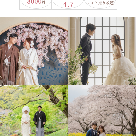
8000
4.7
着
フォト撮り放題