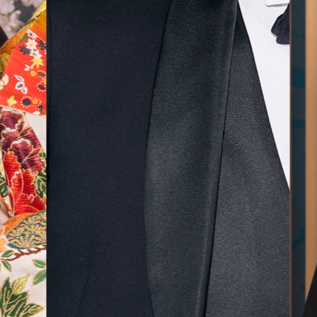
気に入
ら最後
した！
無料相談予約
撮影予約
来店・オンライン