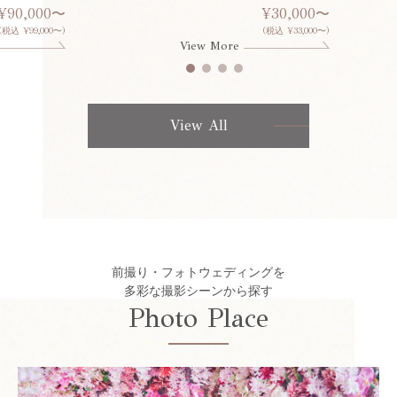
¥90,000〜
¥30,000〜
(税込 ¥99,000〜)
(税込 ¥33,000〜)
View More
View All
前撮り・フォトウェディングを
多彩な撮影シーンから探す
Photo Place