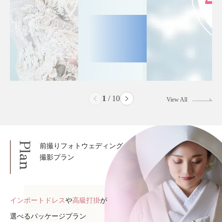
2
/
10
View All
Plan
前撮りフォトウェディング
撮影プラン
インポートドレス
や
高級打掛
が
選べるパッケージプラン