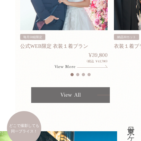
毎月50組限定
納品30カット
公式WEB限定 衣装１着プラン
衣装１着プ
30,000
¥39,800
253,000)
(税込 ¥43,780)
View More
View All
どこで撮影しても
同一プライス！