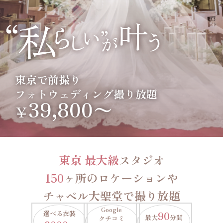
東京で前撮り
フォトウェディング撮り放題
39,800〜
￥
東京 最大級
スタジオ
150
ヶ所のロケーションや
チャペル大聖堂で撮り放題
Google
選べる衣装
90
最大
分間
クチコミ