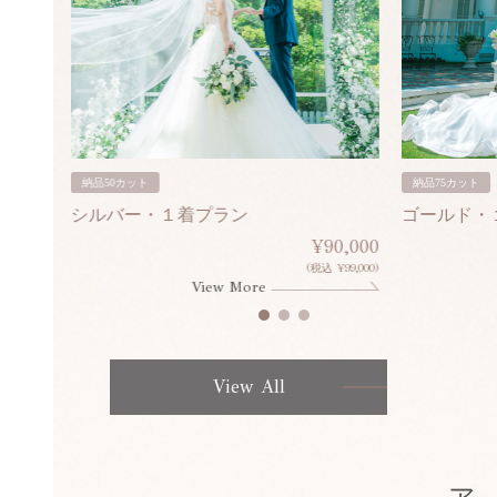
納品50カット
納品75カット
シルバー・１着プラン
ゴールド・
80,000
¥90,000
¥308,000)
(税込 ¥99,000)
View More
View All