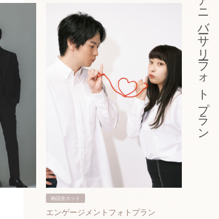
アニバーサリーフォトプラン
納品全カット
納品3カ
エンゲージメントフォトプラン
入籍フ