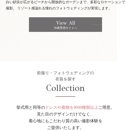
白い砂浜が広がるビーチから開放的なガーデンまで、多彩なロケーションで
撮影。
リゾート感溢れる憧れのフォトウェディングが実現します。
View All
沖縄専用サイトへ
前撮り・フォトウェディングの
衣装を探す
Collection
挙式用と同等の
ドレスや着物を8000種類以上
ご用意。
見た目のデザインだけでなく、
着心地にもこだわり質の高い撮影体験を
ご提供いたします。