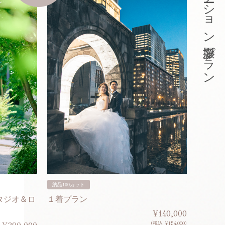
東京ロケーション撮影プラン
納品100カット
納品200
タジオ＆ロ
１着プラン
２着プ
¥140,000
(税込 ¥154,000)