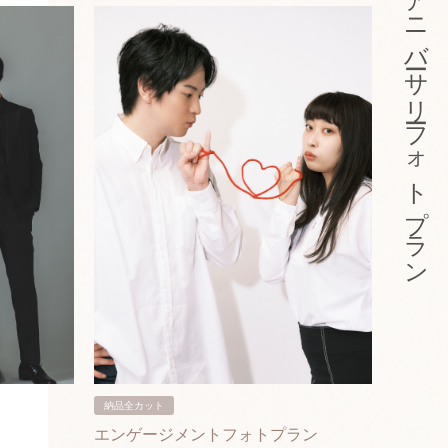
アニバーサリーフォトプラン
納品全カット
納品3カ
エンゲージメントフォトプラン
入籍フ