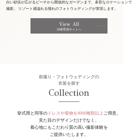
白い砂浜が広がるビーチから開放的なガーデンまで、多彩なロケーションで
撮影。
リゾート感溢れる憧れのフォトウェディングが実現します。
View All
沖縄専用サイトへ
前撮り・フォトウェディングの
衣装を探す
Collection
挙式用と同等の
ドレスや着物を8000種類以上
ご用意。
見た目のデザインだけでなく、
着心地にもこだわり質の高い撮影体験を
ご提供いたします。