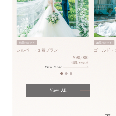
納品50カット
納品75カット
シルバー・１着プラン
ゴールド・
80,000
¥90,000
¥308,000)
(税込 ¥99,000)
View More
View All