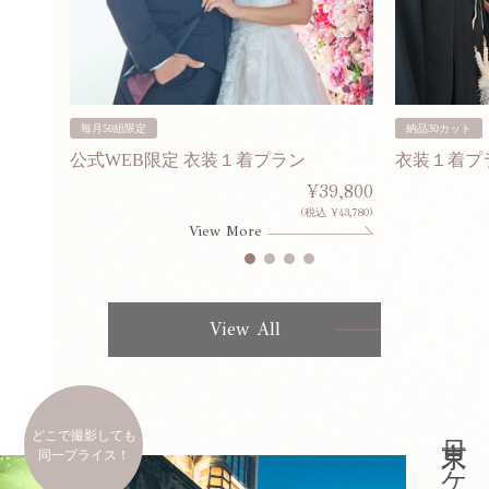
毎月50組限定
納品30カット
公式WEB限定 衣装１着プラン
衣装１着プ
30,000
¥39,800
253,000)
(税込 ¥43,780)
View More
View All
どこで撮影しても
同一プライス！