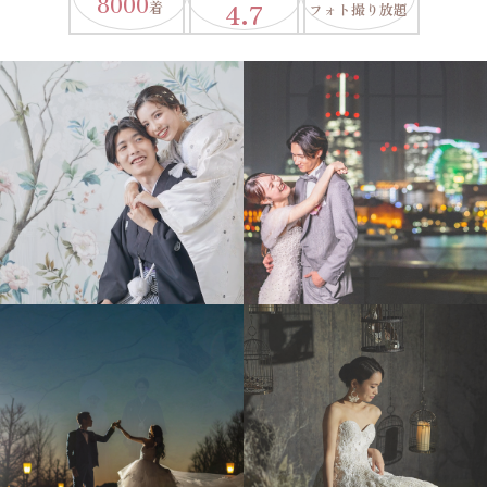
8000
4.7
着
フォト撮り放題