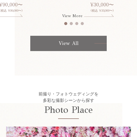
¥90,000〜
¥30,000〜
(税込 ¥99,000〜)
(税込 ¥33,000〜)
View More
View All
前撮り・フォトウェディングを
多彩な撮影シーンから探す
Photo Place