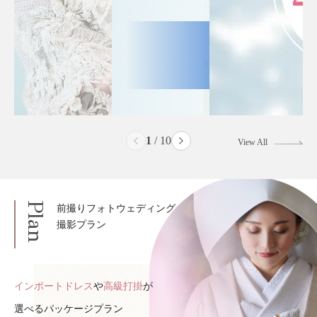
2
/
10
View All
Plan
前撮りフォトウェディング
撮影プラン
インポートドレス
や
高級打掛
が
選べるパッケージプラン