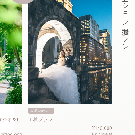
東京ロケーション撮影プラン
納品100カット
納品200
タジオ＆ロ
１着プラン
２着プ
¥140,000
(税込 ¥154,000)