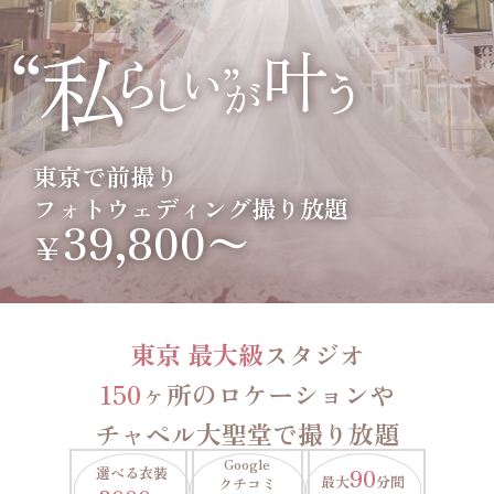
東京で前撮り
フォトウェディング撮り放題
39,800〜
￥
東京 最大級
スタジオ
150
ヶ所のロケーションや
チャペル大聖堂で撮り放題
Google
選べる衣装
90
最大
分間
クチコミ