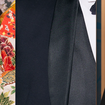
気に入
ら最後
した！
無料相談予約
撮影予約
来店・オンライン