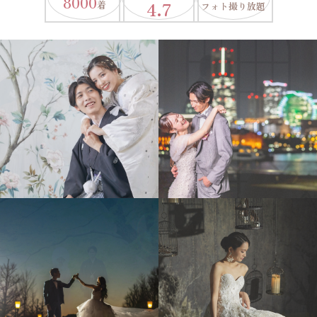
8000
4.7
着
フォト撮り放題