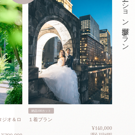
東京ロケーション撮影プラン
納品100カット
納品200
タジオ＆ロ
１着プラン
２着プ
¥140,000
(税込 ¥154,000)