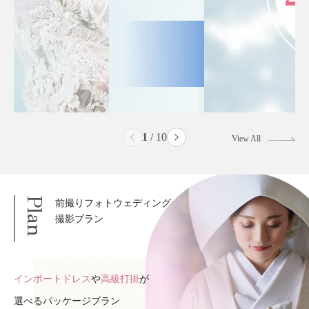
2
/
10
View All
Plan
前撮りフォトウェディング
撮影プラン
インポートドレス
や
高級打掛
が
選べるパッケージプラン