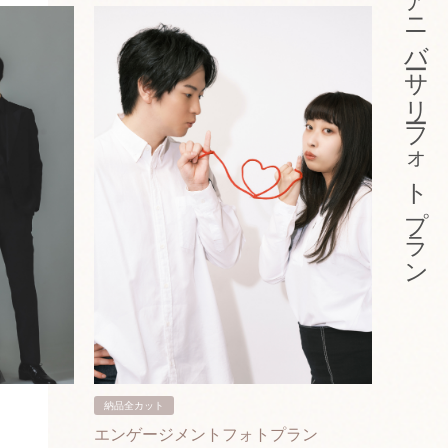
アニバーサリーフォトプラン
納品全カット
納品3カ
エンゲージメントフォトプラン
入籍フ