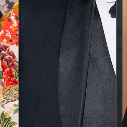
気に入
ら最後
した！
無料相談予約
撮影予約
来店・オンライン