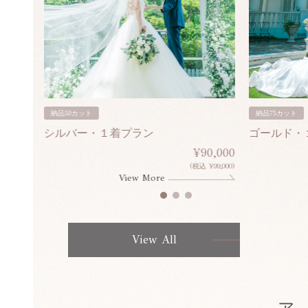
納品50カット
納品75カット
シルバー・１着プラン
ゴールド・
80,000
¥90,000
¥308,000)
(税込 ¥99,000)
View More
View All