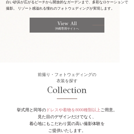
白い砂浜が広がるビーチから開放的なガーデンまで、多彩なロケーションで
撮影。
リゾート感溢れる憧れのフォトウェディングが実現します。
View All
沖縄専用サイトへ
前撮り・フォトウェディングの
衣装を探す
Collection
挙式用と同等の
ドレスや着物を8000種類以上
ご用意。
見た目のデザインだけでなく、
着心地にもこだわり質の高い撮影体験を
ご提供いたします。