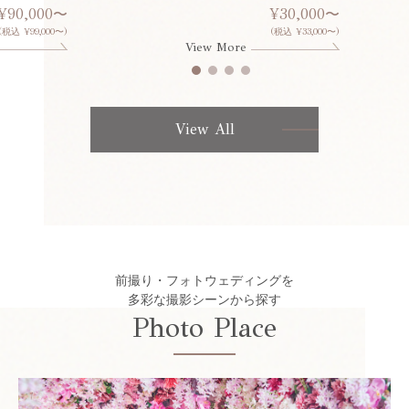
¥90,000〜
¥30,000〜
(税込 ¥99,000〜)
(税込 ¥33,000〜)
View More
View All
前撮り・フォトウェディングを
多彩な撮影シーンから探す
Photo Place