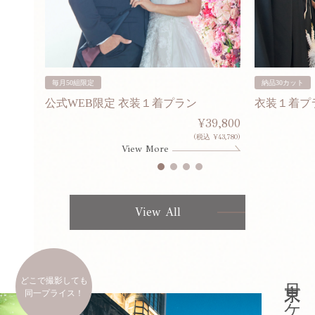
毎月50組限定
納品30カット
公式WEB限定 衣装１着プラン
衣装１着プ
30,000
¥39,800
253,000)
(税込 ¥43,780)
View More
View All
どこで撮影しても
同一プライス！