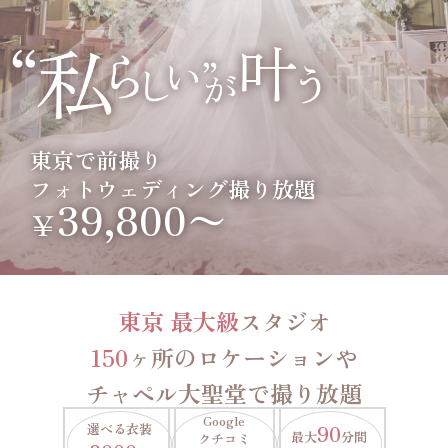
東京で前撮り
フォトウェディング撮り放題
39,800〜
￥
東京 最大級
スタジオ
150
ヶ所のロケーションや
チャペル大聖堂で撮り放題
Google
選べる衣装
90
最大
分間
クチコミ