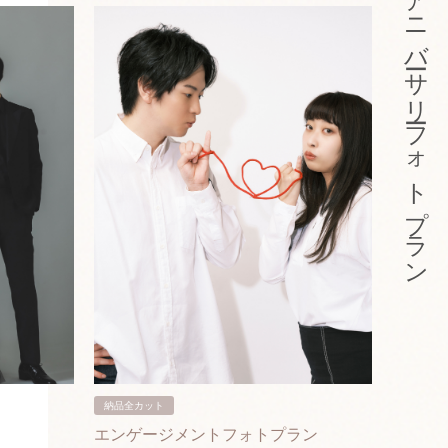
アニバーサリーフォトプラン
納品全カット
納品3カ
エンゲージメントフォトプラン
入籍フ