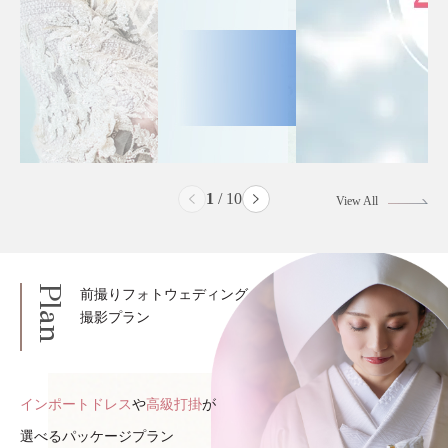
2
/
10
View All
Plan
前撮りフォトウェディング
撮影プラン
インポートドレス
や
高級打掛
が
選べるパッケージプラン