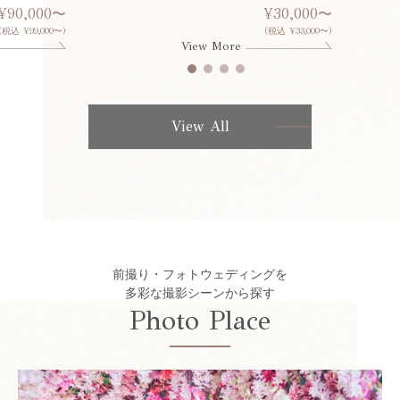
¥90,000〜
¥30,000〜
(税込 ¥99,000〜)
(税込 ¥33,000〜)
View More
View All
前撮り・フォトウェディングを
多彩な撮影シーンから探す
Photo Place