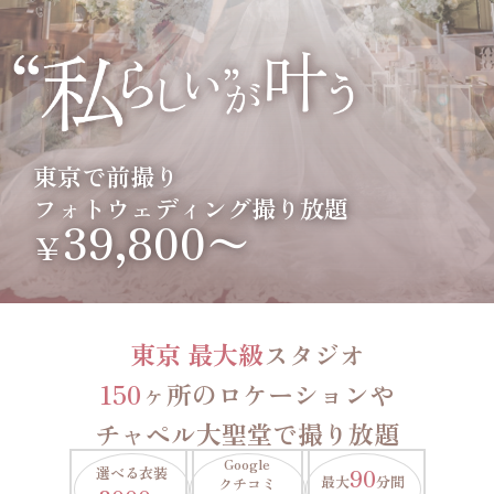
東京で前撮り
フォトウェディング撮り放題
39,800〜
￥
東京 最大級
スタジオ
150
ヶ所のロケーションや
チャペル大聖堂で撮り放題
Google
選べる衣装
90
最大
分間
クチコミ