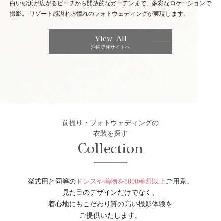
白い砂浜が広がるビーチから開放的なガーデンまで、多彩なロケーションで
撮影。
リゾート感溢れる憧れのフォトウェディングが実現します。
View All
沖縄専用サイトへ
前撮り・フォトウェディングの
衣装を探す
Collection
挙式用と同等の
ドレスや着物を8000種類以上
ご用意。
見た目のデザインだけでなく、
着心地にもこだわり質の高い撮影体験を
ご提供いたします。