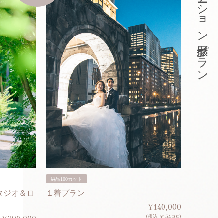
東京ロケーション撮影プラン
納品100カット
納品200
タジオ＆ロ
１着プラン
２着プ
¥140,000
(税込 ¥154,000)