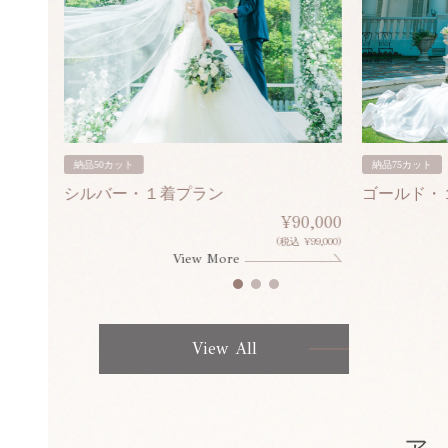
納品50カット
納品75カット
シルバー・１着プラン
ゴールド・
80,000
¥90,000
¥308,000)
(税込 ¥99,000)
View More
View All