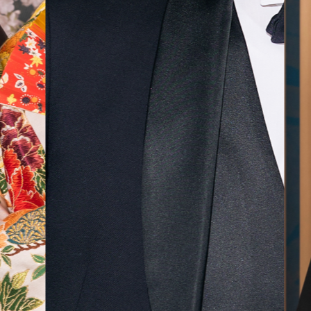
気に入
ら最後
した！
無料相談予約
撮影予約
来店・オンライン