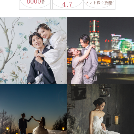
8000
4.7
着
フォト撮り放題