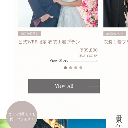
毎月50組限定
納品30カット
公式WEB限定 衣装１着プラン
衣装１着プ
30,000
¥39,800
253,000)
(税込 ¥43,780)
View More
View All
どこで撮影しても
同一プライス！