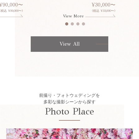
¥90,000〜
¥30,000〜
(税込 ¥99,000〜)
(税込 ¥33,000〜)
View More
View All
前撮り・フォトウェディングを
多彩な撮影シーンから探す
Photo Place