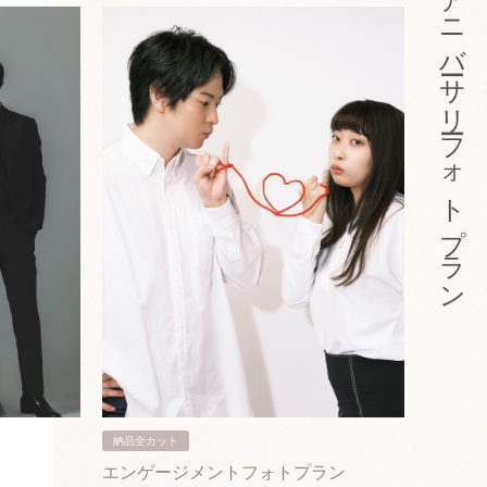
アニバーサリーフォトプラン
納品全カット
納品3カ
エンゲージメントフォトプラン
入籍フ