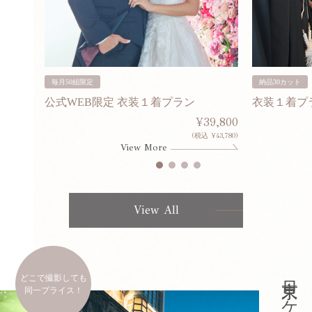
毎月50組限定
納品30カット
公式WEB限定 衣装１着プラン
衣装１着プ
30,000
¥39,800
253,000)
(税込 ¥43,780)
View More
View All
どこで撮影しても
同一プライス！