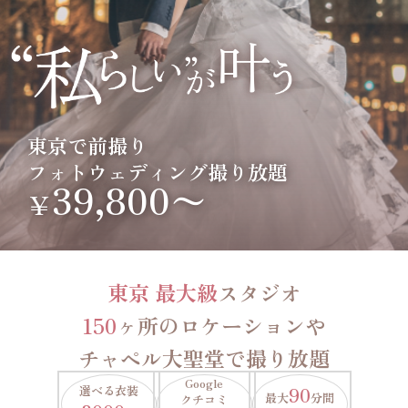
東京で前撮り
フォトウェディング撮り放題
39,800〜
￥
東京 最大級
スタジオ
150
ヶ所のロケーションや
チャペル大聖堂で撮り放題
Google
選べる衣装
90
最大
分間
クチコミ