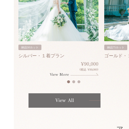
納品50カット
納品75カット
シルバー・１着プラン
ゴールド・
80,000
¥90,000
¥308,000)
(税込 ¥99,000)
View More
View All