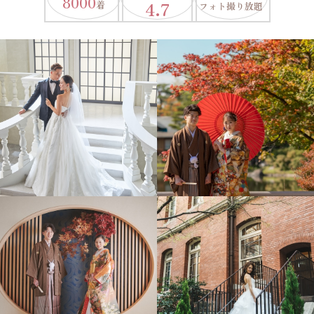
8000
4.7
着
フォト撮り放題