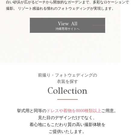
白い砂浜が広がるビーチから開放的なガーデンまで、多彩なロケーションで
撮影。
リゾート感溢れる憧れのフォトウェディングが実現します。
View All
沖縄専用サイトへ
前撮り・フォトウェディングの
衣装を探す
Collection
挙式用と同等の
ドレスや着物を8000種類以上
ご用意。
見た目のデザインだけでなく、
着心地にもこだわり質の高い撮影体験を
ご提供いたします。