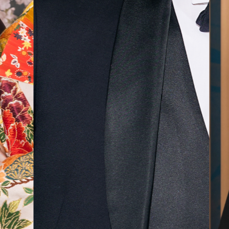
気に入
ら最後
した！
無料相談予約
撮影予約
来店・オンライン