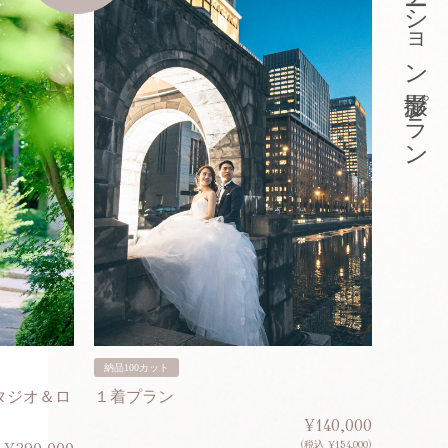
東京ロケーション撮影プラン
納品100カット
納品200
タジオ＆ロ
１着プラン
２着プ
¥140,000
(税込 ¥154,000)