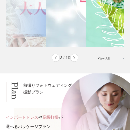
2
/
10
View All
Plan
前撮りフォトウェディング
撮影プラン
インポートドレス
や
高級打掛
が
選べるパッケージプラン