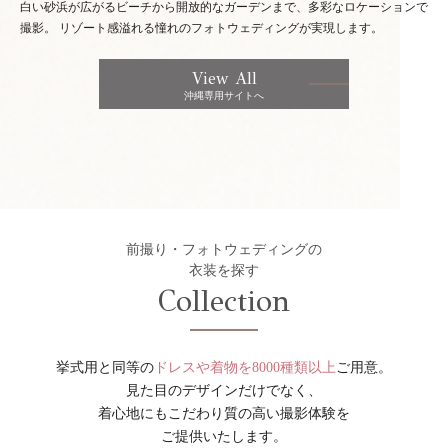
白い砂浜が広がるビーチから開放的なガーデンまで、多彩なロケーションで
撮影。
リゾート感溢れる憧れのフォトウェディングが実現します。
View All
沖縄専用サイトへ
前撮り・フォトウェディングの
衣装を探す
Collection
挙式用と同等の
ドレスや着物を8000種類以上
ご用意。
見た目のデザインだけでなく、
着心地にもこだわり質の高い撮影体験を
ご提供いたします。