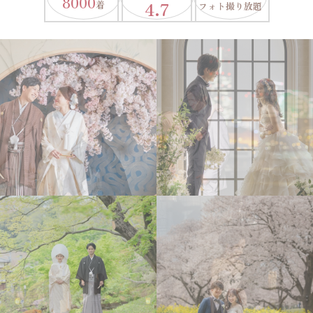
8000
4.7
着
フォト撮り放題