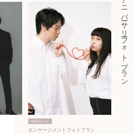
アニバーサリーフォトプラン
納品全カット
納品3カ
エンゲージメントフォトプラン
入籍フ