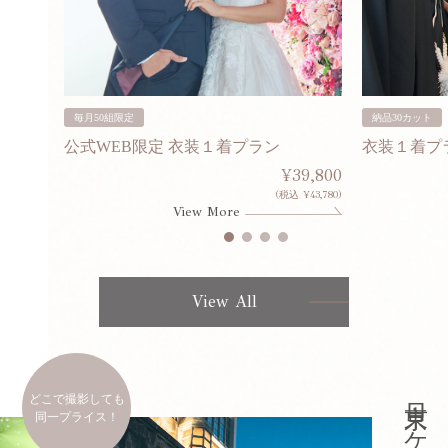
毎月50組限定
納品30カット
公式WEB限定 衣装１着プラン
衣装１着プ
30,000
¥39,800
253,000)
(税込 ¥43,780)
View More
View All
どこで撮影しても
同一プライス！