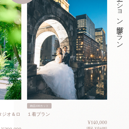
東京ロケーション撮影プラン
納品100カット
納品200
タジオ＆ロ
１着プラン
２着プ
¥140,000
(税込 ¥154,000)