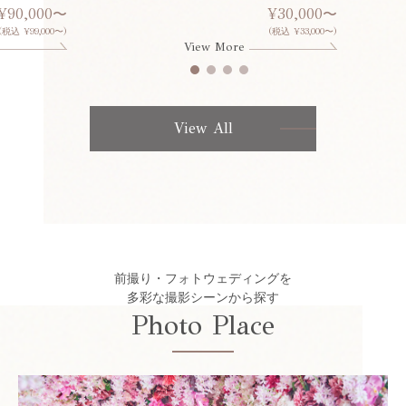
¥90,000〜
¥30,000〜
(税込 ¥99,000〜)
(税込 ¥33,000〜)
View More
View All
前撮り・フォトウェディングを
多彩な撮影シーンから探す
Photo Place