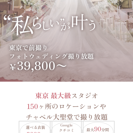
東京で前撮り
フォトウェディング撮り放題
39,800〜
￥
東京 最大級
スタジオ
150
ヶ所のロケーションや
チャペル大聖堂で撮り放題
Google
選べる衣装
90
最大
分間
クチコミ