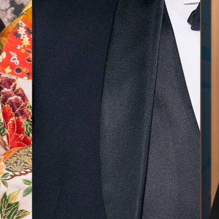
気に入
ら最後
した！
無料相談予約
撮影予約
来店・オンライン