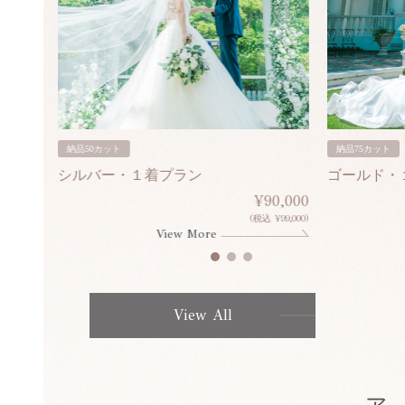
納品50カット
納品75カット
シルバー・１着プラン
ゴールド・
80,000
¥90,000
¥308,000)
(税込 ¥99,000)
View More
View All