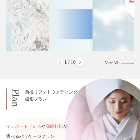
2
/
10
View All
Plan
前撮りフォトウェディング
撮影プラン
インポートドレス
や
高級打掛
が
選べるパッケージプラン