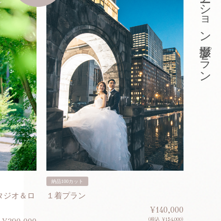
東京ロケーション撮影プラン
納品100カット
納品200
タジオ＆ロ
１着プラン
２着プ
¥140,000
(税込 ¥154,000)