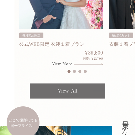
毎月50組限定
納品30カット
公式WEB限定 衣装１着プラン
衣装１着プ
30,000
¥39,800
253,000)
(税込 ¥43,780)
View More
View All
どこで撮影しても
同一プライス！