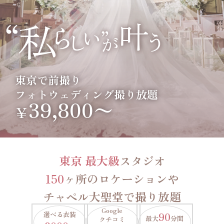
東京で前撮り
フォトウェディング撮り放題
39,800〜
￥
東京 最大級
スタジオ
150
ヶ所のロケーションや
チャペル大聖堂で撮り放題
Google
選べる衣装
90
最大
分間
クチコミ