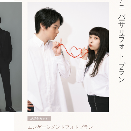
アニバーサリーフォトプラン
納品全カット
納品3カ
エンゲージメントフォトプラン
入籍フ