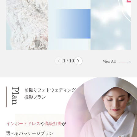
2
/
10
View All
Plan
前撮りフォトウェディング
撮影プラン
インポートドレス
や
高級打掛
が
選べるパッケージプラン