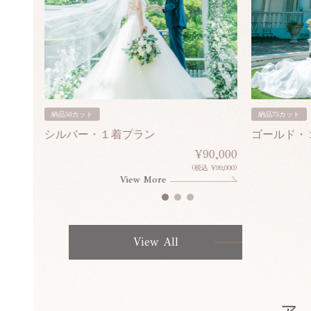
納品50カット
納品75カット
シルバー・１着プラン
ゴールド・
80,000
¥90,000
¥308,000)
(税込 ¥99,000)
View More
View All