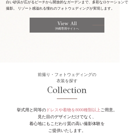
白い砂浜が広がるビーチから開放的なガーデンまで、多彩なロケーションで
撮影。
リゾート感溢れる憧れのフォトウェディングが実現します。
View All
沖縄専用サイトへ
前撮り・フォトウェディングの
衣装を探す
Collection
挙式用と同等の
ドレスや着物を8000種類以上
ご用意。
見た目のデザインだけでなく、
着心地にもこだわり質の高い撮影体験を
ご提供いたします。