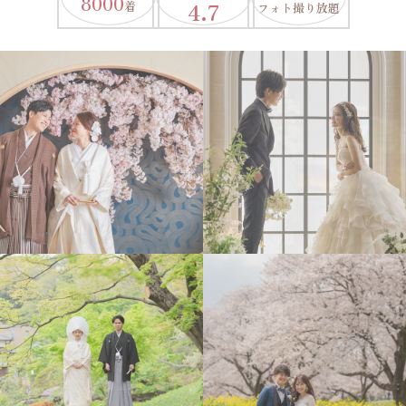
8000
4.7
着
フォト撮り放題