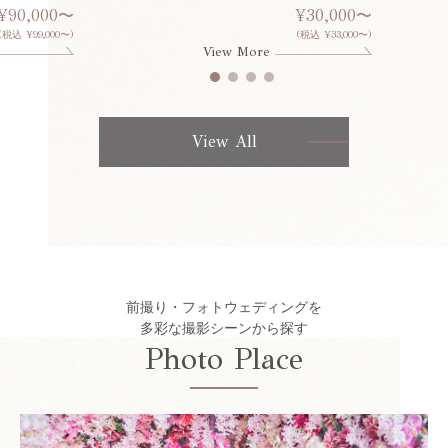
¥90,000〜
¥30,000〜
(税込 ¥99,000〜)
(税込 ¥33,000〜)
View More
View All
前撮り・フォトウェディングを
多彩な撮影シーンから探す
Photo Place