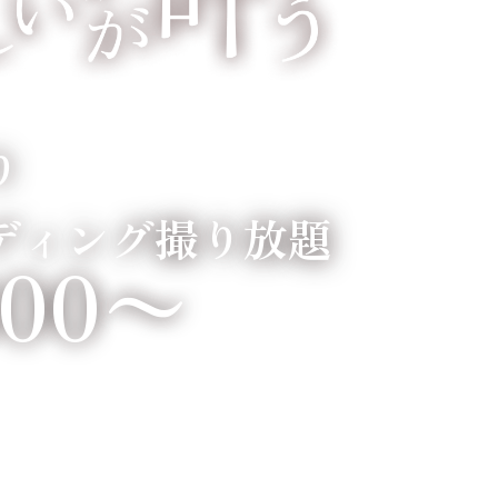
り
ディング撮り放題
800〜