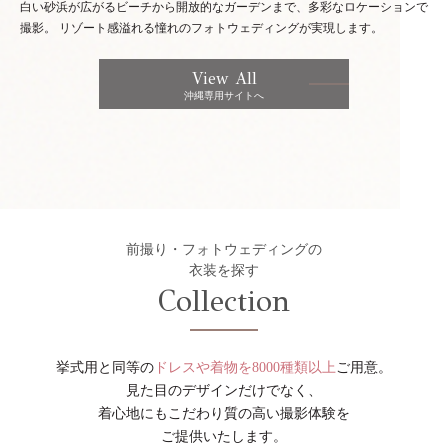
白い砂浜が広がるビーチから開放的なガーデンまで、多彩なロケーションで
撮影。
リゾート感溢れる憧れのフォトウェディングが実現します。
View All
沖縄専用サイトへ
前撮り・フォトウェディングの
衣装を探す
Collection
挙式用と同等の
ドレスや着物を8000種類以上
ご用意。
見た目のデザインだけでなく、
着心地にもこだわり質の高い撮影体験を
ご提供いたします。