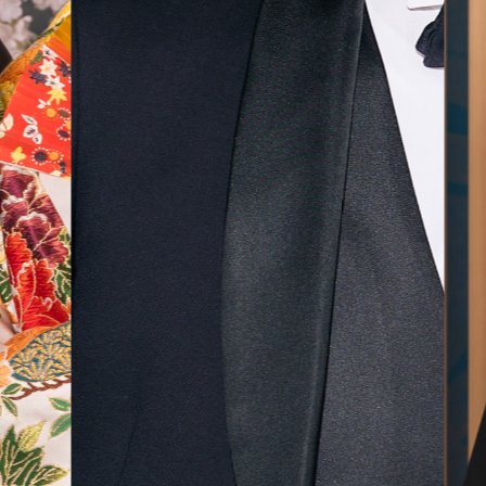
気に入
ら最後
した！
無料相談予約
撮影予約
来店・オンライン