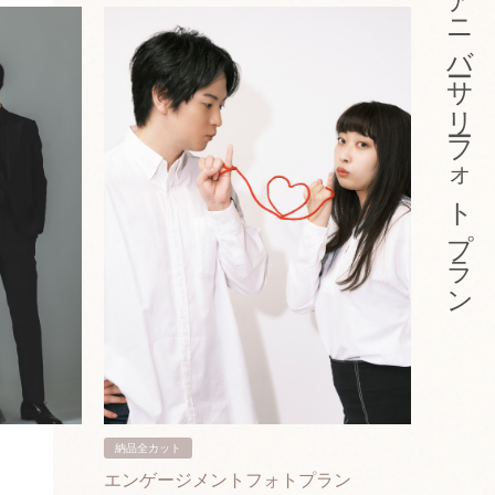
アニバーサリーフォトプラン
納品全カット
納品3カ
エンゲージメントフォトプラン
入籍フ