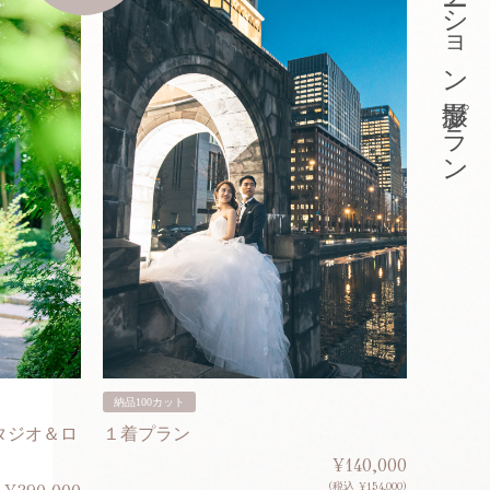
東京ロケーション撮影プラン
納品100カット
納品200
タジオ＆ロ
１着プラン
２着プ
¥140,000
(税込 ¥154,000)