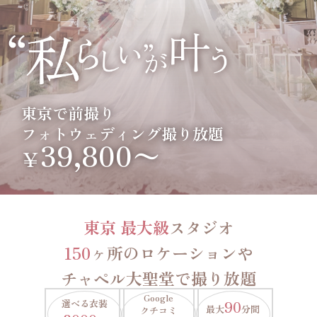
東京で前撮り
フォトウェディング撮り放題
39,800〜
￥
東京 最大級
スタジオ
150
ヶ所のロケーションや
チャペル大聖堂で撮り放題
Google
選べる衣装
90
最大
分間
クチコミ