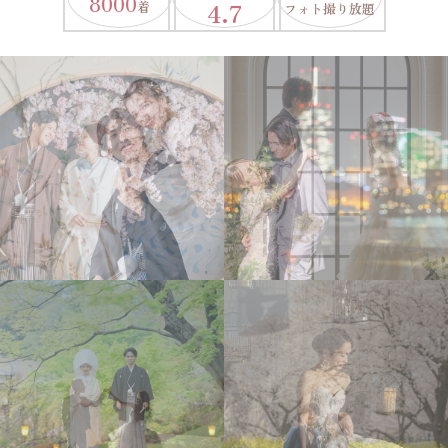
8000
4.7
着
フォト撮り放題