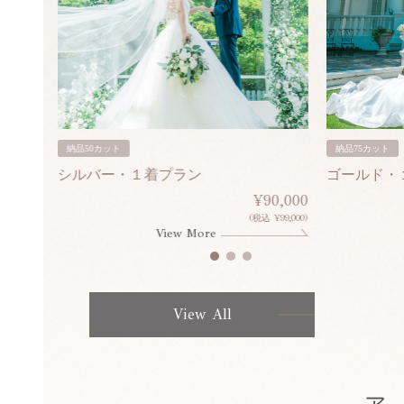
納品50カット
納品75カット
シルバー・１着プラン
ゴールド・
80,000
¥90,000
¥308,000)
(税込 ¥99,000)
View More
View All