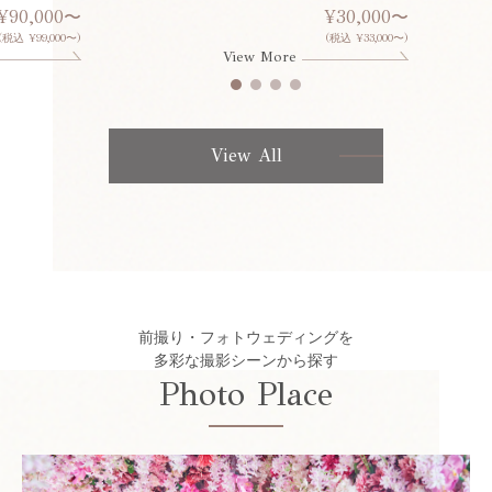
¥90,000〜
¥30,000〜
(税込 ¥99,000〜)
(税込 ¥33,000〜)
View More
View All
前撮り・フォトウェディングを
多彩な撮影シーンから探す
Photo Place