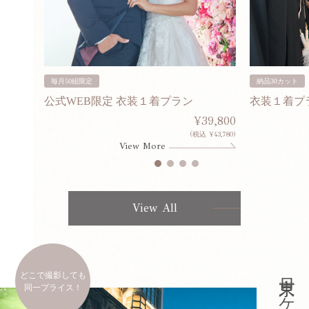
毎月50組限定
納品30カット
公式WEB限定 衣装１着プラン
衣装１着プ
30,000
¥39,800
253,000)
(税込 ¥43,780)
View More
View All
どこで撮影しても
同一プライス！