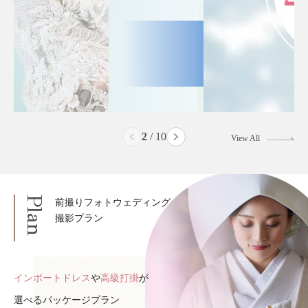
2
/
10
View All
Plan
前撮りフォトウェディング
撮影プラン
インポートドレス
や
高級打掛
が
選べるパッケージプラン