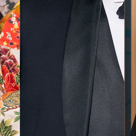
気に入
ら最後
した！
無料相談予約
撮影予約
来店・オンライン