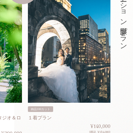
東京ロケーション撮影プラン
納品100カット
納品200
タジオ＆ロ
１着プラン
２着プ
¥140,000
(税込 ¥154,000)