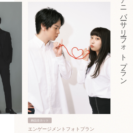
アニバーサリーフォトプラン
納品全カット
納品3カ
エンゲージメントフォトプラン
入籍フ