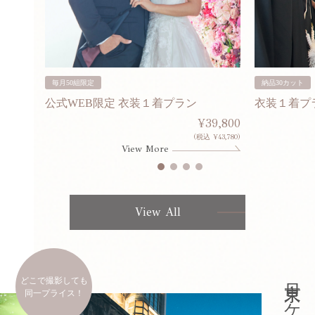
毎月50組限定
納品30カット
公式WEB限定 衣装１着プラン
衣装１着プ
30,000
¥39,800
253,000)
(税込 ¥43,780)
View More
View All
どこで撮影しても
同一プライス！