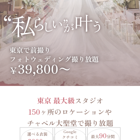
東京で前撮り
フォトウェディング撮り放題
39,800〜
￥
東京 最大級
スタジオ
150
ヶ所のロケーションや
チャペル大聖堂で撮り放題
Google
選べる衣装
90
最大
分間
クチコミ