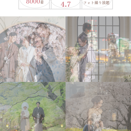
8000
4.7
着
フォト撮り放題