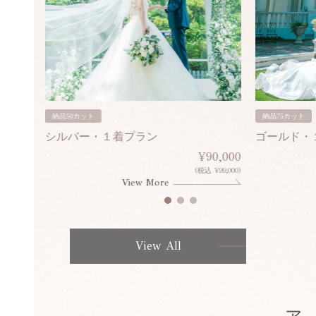
納品50カット
納品75カット
シルバー・１着プラン
ゴールド・
80,000
¥90,000
¥308,000)
(税込 ¥99,000)
View More
View All