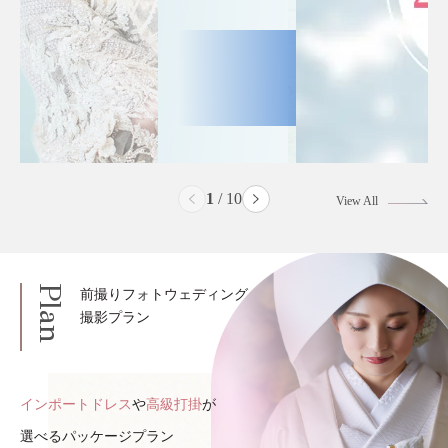
2
/
10
View All
Plan
前撮りフォトウェディング
撮影プラン
インポートドレス
や
高級打掛
が
選べるパッケージプラン