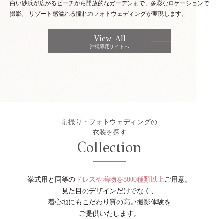
白い砂浜が広がるビーチから開放的なガーデンまで、多彩なロケーションで
撮影。
リゾート感溢れる憧れのフォトウェディングが実現します。
View All
沖縄専用サイトへ
前撮り・フォトウェディングの
衣装を探す
Collection
挙式用と同等の
ドレスや着物を8000種類以上
ご用意。
見た目のデザインだけでなく、
着心地にもこだわり質の高い撮影体験を
ご提供いたします。