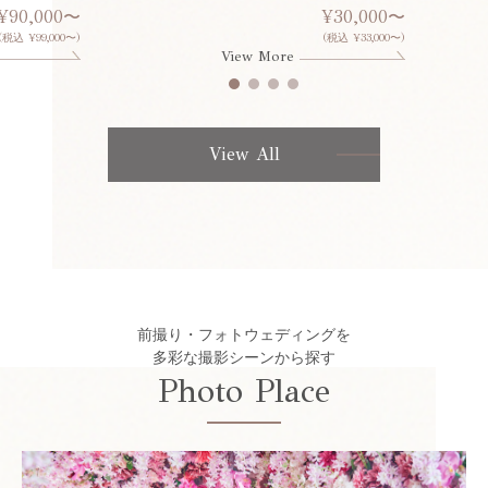
¥90,000〜
¥30,000〜
(税込 ¥99,000〜)
(税込 ¥33,000〜)
View More
View All
前撮り・フォトウェディングを
多彩な撮影シーンから探す
Photo Place