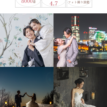
8000
4.7
着
フォト撮り放題