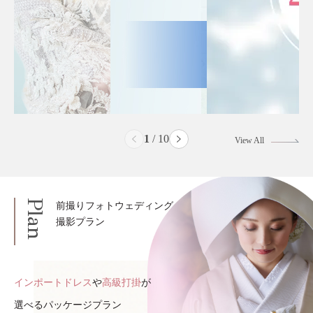
2
/
10
View All
Plan
前撮りフォトウェディング
撮影プラン
インポートドレス
や
高級打掛
が
選べるパッケージプラン