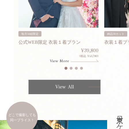
毎月50組限定
納品30カット
公式WEB限定 衣装１着プラン
衣装１着プ
30,000
¥39,800
253,000)
(税込 ¥43,780)
View More
View All
どこで撮影しても
同一プライス！