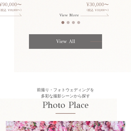
¥90,000〜
¥30,000〜
(税込 ¥99,000〜)
(税込 ¥33,000〜)
View More
View All
前撮り・フォトウェディングを
多彩な撮影シーンから探す
Photo Place