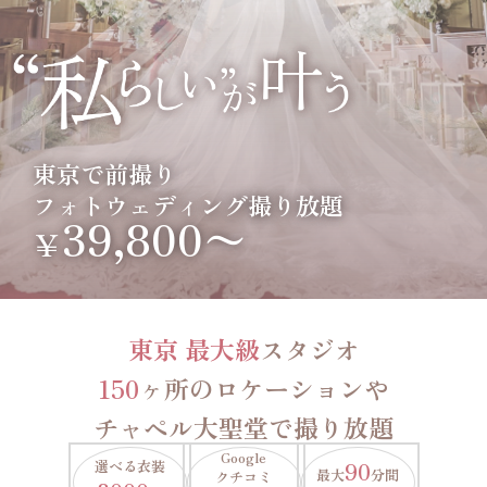
東京で前撮り
フォトウェディング撮り放題
39,800〜
￥
東京 最大級
スタジオ
150
ヶ所のロケーションや
チャペル大聖堂で撮り放題
Google
選べる衣装
90
最大
分間
クチコミ