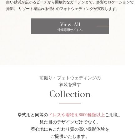
白い砂浜が広がるビーチから開放的なガーデンまで、多彩なロケーションで
撮影。
リゾート感溢れる憧れのフォトウェディングが実現します。
View All
沖縄専用サイトへ
前撮り・フォトウェディングの
衣装を探す
Collection
挙式用と同等の
ドレスや着物を8000種類以上
ご用意。
見た目のデザインだけでなく、
着心地にもこだわり質の高い撮影体験を
ご提供いたします。