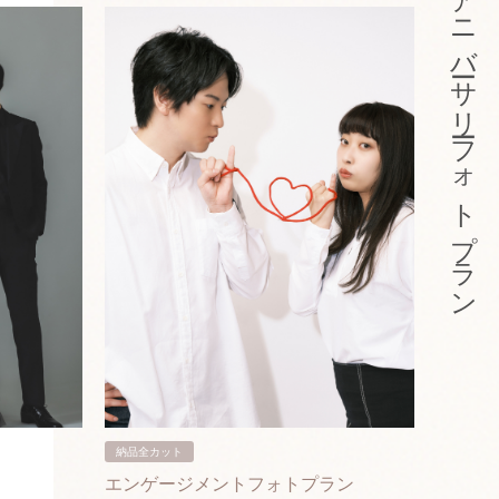
アニバーサリーフォトプラン
納品全カット
納品3カ
エンゲージメントフォトプラン
入籍フ