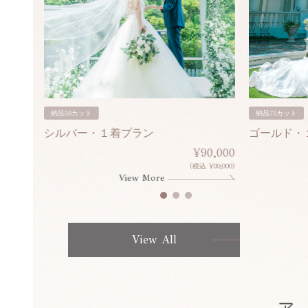
納品50カット
納品75カット
シルバー・１着プラン
ゴールド・
80,000
¥90,000
¥308,000)
(税込 ¥99,000)
View More
View All