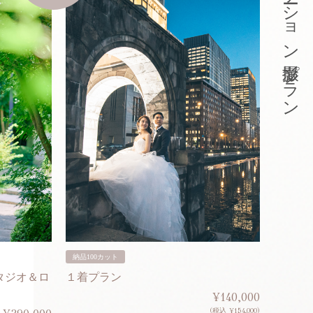
東京ロケーション撮影プラン
納品100カット
納品200
タジオ＆ロ
１着プラン
２着プ
¥140,000
(税込 ¥154,000)