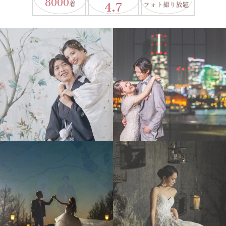
8000
4.7
着
フォト撮り放題