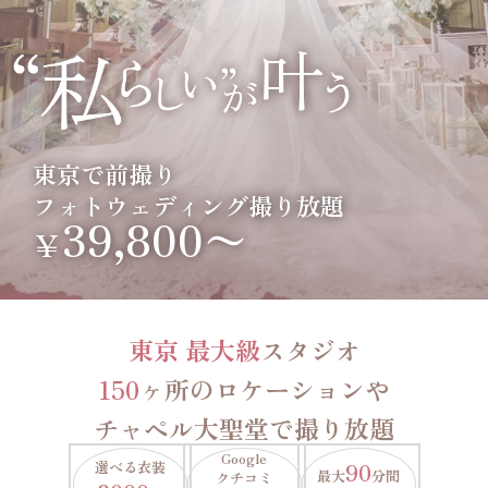
東京で前撮り
フォトウェディング撮り放題
39,800〜
￥
東京 最大級
スタジオ
150
ヶ所のロケーションや
チャペル大聖堂で撮り放題
Google
選べる衣装
90
最大
分間
クチコミ