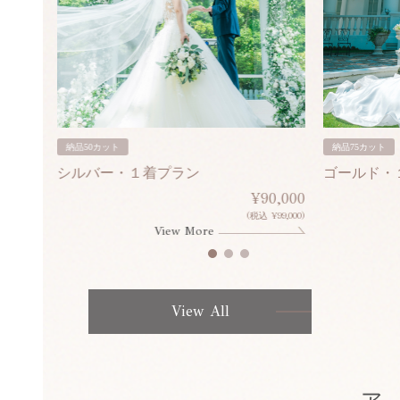
納品50カット
納品75カット
シルバー・１着プラン
ゴールド・
80,000
¥90,000
¥308,000)
(税込 ¥99,000)
View More
View All