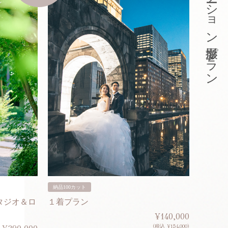
東京ロケーション撮影プラン
納品100カット
納品200
タジオ＆ロ
１着プラン
２着プ
¥140,000
(税込 ¥154,000)