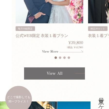
毎月50組限定
納品30カット
公式WEB限定 衣装１着プラン
衣装１着プ
30,000
¥39,800
253,000)
(税込 ¥43,780)
View More
View All
どこで撮影しても
同一プライス！