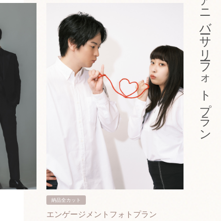
アニバーサリーフォトプラン
納品全カット
納品3カ
エンゲージメントフォトプラン
入籍フ