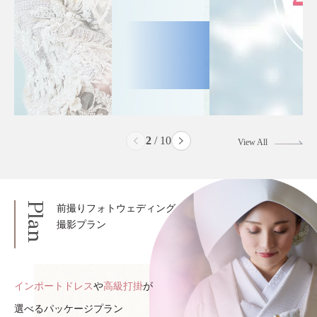
2
/
10
View All
Plan
前撮りフォトウェディング
撮影プラン
インポートドレス
や
高級打掛
が
選べるパッケージプラン