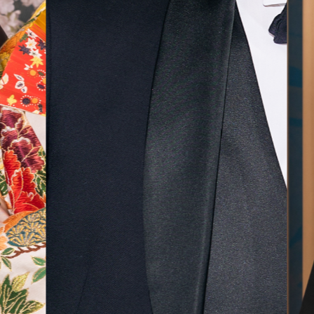
気に入
ら最後
した！
無料相談予約
撮影予約
来店・オンライン