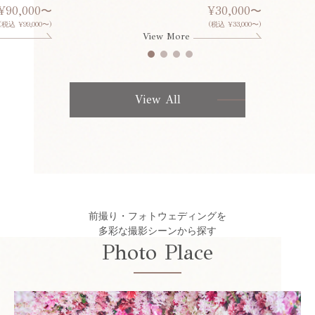
¥90,000〜
¥30,000〜
(税込 ¥99,000〜)
(税込 ¥33,000〜)
View More
View All
前撮り・フォトウェディングを
多彩な撮影シーンから探す
Photo Place