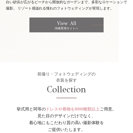
白い砂浜が広がるビーチから開放的なガーデンまで、多彩なロケーションで
撮影。
リゾート感溢れる憧れのフォトウェディングが実現します。
View All
沖縄専用サイトへ
前撮り・フォトウェディングの
衣装を探す
Collection
挙式用と同等の
ドレスや着物を8000種類以上
ご用意。
見た目のデザインだけでなく、
着心地にもこだわり質の高い撮影体験を
ご提供いたします。