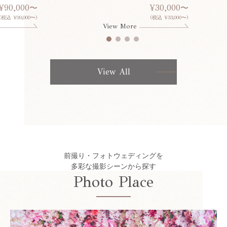
¥90,000〜
¥30,000〜
(税込 ¥99,000〜)
(税込 ¥33,000〜)
View More
View All
前撮り・フォトウェディングを
多彩な撮影シーンから探す
Photo Place