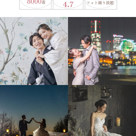
8000
4.7
着
フォト撮り放題