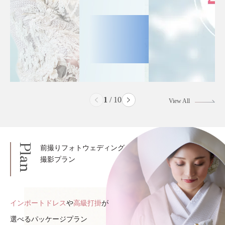
2
/
10
View All
Plan
前撮りフォトウェディング
撮影プラン
インポートドレス
や
高級打掛
が
選べるパッケージプラン