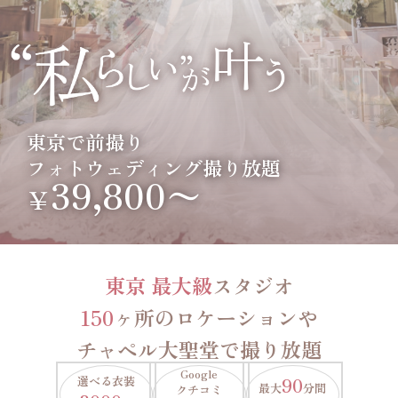
東京で前撮り
フォトウェディング撮り放題
39,800〜
￥
東京 最大級
スタジオ
150
ヶ所のロケーションや
チャペル大聖堂で撮り放題
Google
選べる衣装
90
最大
分間
クチコミ