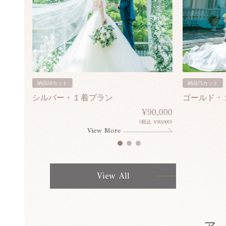
納品50カット
納品75カット
シルバー・１着プラン
ゴールド・
80,000
¥90,000
¥308,000)
(税込 ¥99,000)
View More
View All