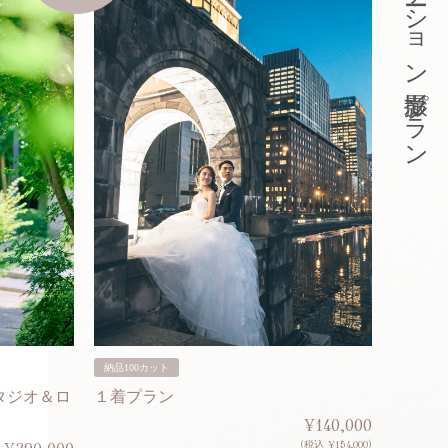
東京ロケーション撮影プラン
納品100カット
納品200
タジオ＆ロ
１着プラン
２着プ
¥140,000
(税込 ¥154,000)