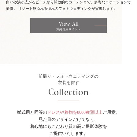
白い砂浜が広がるビーチから開放的なガーデンまで、多彩なロケーションで
撮影。
リゾート感溢れる憧れのフォトウェディングが実現します。
View All
沖縄専用サイトへ
前撮り・フォトウェディングの
衣装を探す
Collection
挙式用と同等の
ドレスや着物を8000種類以上
ご用意。
見た目のデザインだけでなく、
着心地にもこだわり質の高い撮影体験を
ご提供いたします。