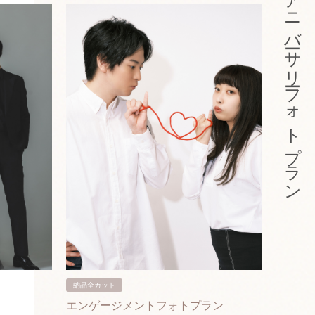
アニバーサリーフォトプラン
納品全カット
納品3カ
エンゲージメントフォトプラン
入籍フ