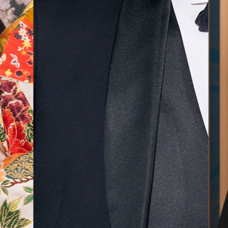
気に入
ら最後
した！
無料相談予約
撮影予約
来店・オンライン