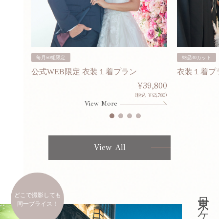
毎月50組限定
納品30カット
公式WEB限定 衣装１着プラン
衣装１着プ
30,000
¥39,800
253,000)
(税込 ¥43,780)
View More
View All
どこで撮影しても
同一プライス！