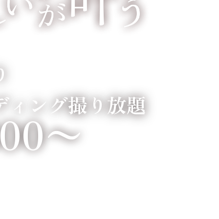
り
ディング撮り放題
800〜