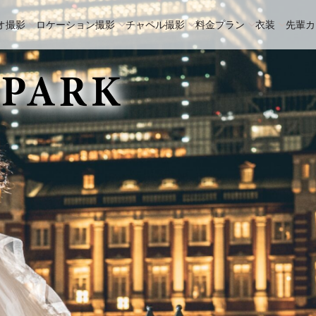
オ撮影
ロケーション撮影
チャペル撮影
料金プラン
衣装
先輩カ