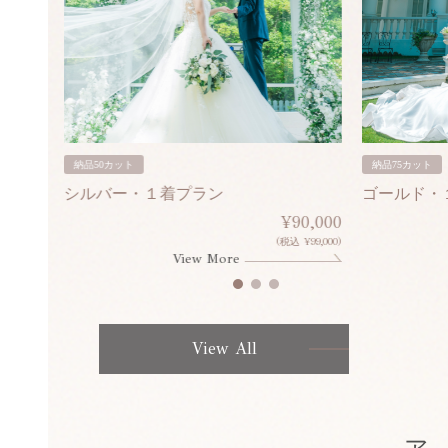
納品50カット
納品75カット
シルバー・１着プラン
ゴールド・
80,000
¥90,000
¥308,000)
(税込 ¥99,000)
View More
View All