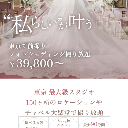
東京で前撮り
フォトウェディング撮り放題
39,800〜
￥
東京 最大級
スタジオ
150
ヶ所のロケーションや
チャペル大聖堂で撮り放題
Google
選べる衣装
90
最大
分間
クチコミ