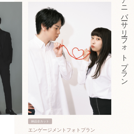
アニバーサリーフォトプラン
納品全カット
納品3カ
エンゲージメントフォトプラン
入籍フ