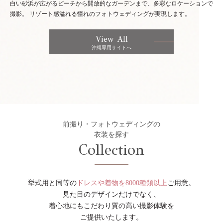
白い砂浜が広がるビーチから開放的なガーデンまで、多彩なロケーションで
撮影。
リゾート感溢れる憧れのフォトウェディングが実現します。
View All
沖縄専用サイトへ
前撮り・フォトウェディングの
衣装を探す
Collection
挙式用と同等の
ドレスや着物を8000種類以上
ご用意。
見た目のデザインだけでなく、
着心地にもこだわり質の高い撮影体験を
ご提供いたします。