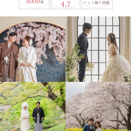
8000
4.7
着
フォト撮り放題