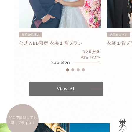
毎月50組限定
納品30カット
公式WEB限定 衣装１着プラン
衣装１着プ
30,000
¥39,800
253,000)
(税込 ¥43,780)
View More
View All
どこで撮影しても
同一プライス！