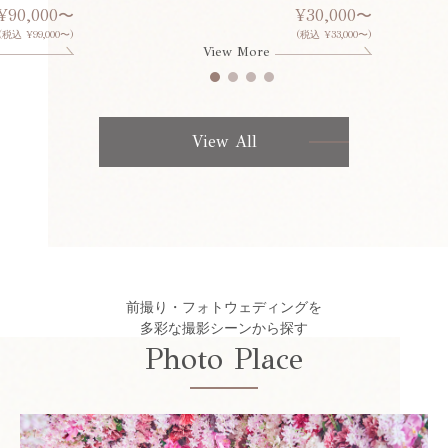
¥90,000〜
¥30,000〜
(税込 ¥99,000〜)
(税込 ¥33,000〜)
View More
View All
前撮り・フォトウェディングを
多彩な撮影シーンから探す
Photo Place