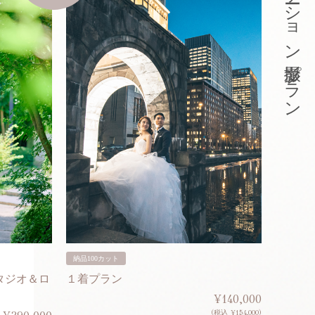
東京ロケーション撮影プラン
納品100カット
納品200
タジオ＆ロ
１着プラン
２着プ
¥140,000
(税込 ¥154,000)