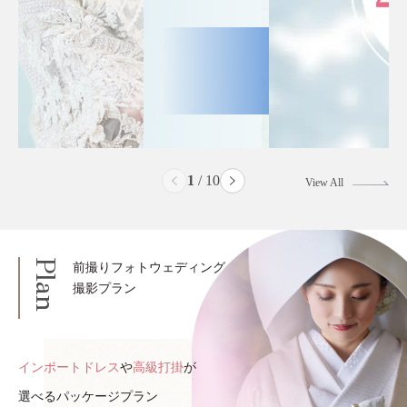
2
/
10
View All
Plan
前撮りフォトウェディング
撮影プラン
インポートドレス
や
高級打掛
が
選べるパッケージプラン