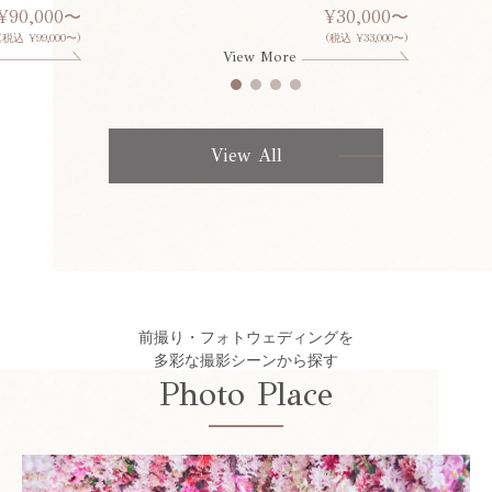
¥90,000〜
¥30,000〜
(税込 ¥99,000〜)
(税込 ¥33,000〜)
View More
View All
前撮り・フォトウェディングを
多彩な撮影シーンから探す
Photo Place