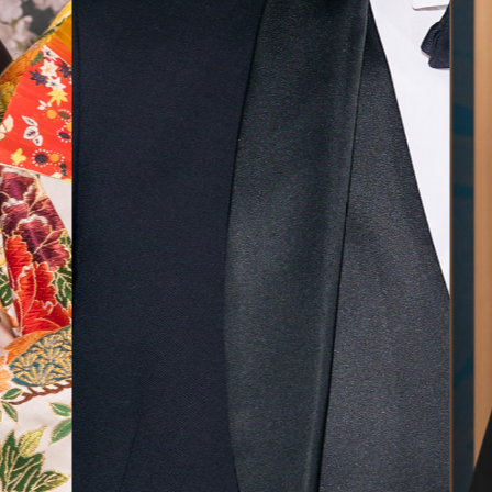
気に入
ら最後
した！
無料相談予約
撮影予約
来店・オンライン