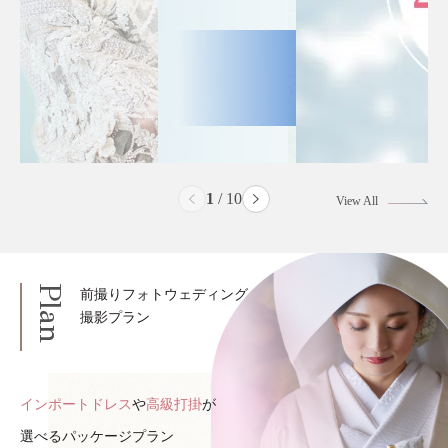
2
/
10
View All
Plan
前撮りフォトウェディング
撮影プラン
インポートドレス
や
高級打掛
が
選べるパッケージプラン