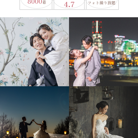
8000
4.7
着
フォト撮り放題