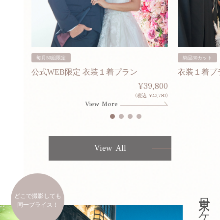
毎月50組限定
納品30カット
公式WEB限定 衣装１着プラン
衣装１着プ
30,000
¥39,800
253,000)
(税込 ¥43,780)
View More
View All
どこで撮影しても
同一プライス！