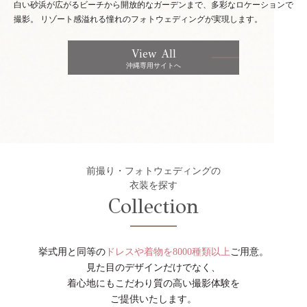
白い砂浜が広がるビーチから開放的なガーデンまで、多彩なロケーションで
撮影。
リゾート感溢れる憧れのフォトウェディングが実現します。
View All
沖縄専用サイトへ
前撮り・フォトウェディングの
衣装を探す
Collection
挙式用と同等の
ドレスや着物を8000種類以上
ご用意。
見た目のデザインだけでなく、
着心地にもこだわり質の高い撮影体験を
ご提供いたします。