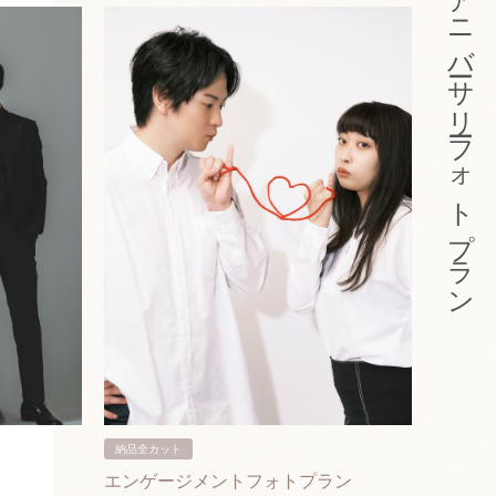
アニバーサリーフォトプラン
納品全カット
納品3カ
エンゲージメントフォトプラン
入籍フ