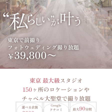
東京で前撮り
フォトウェディング撮り放題
39,800〜
￥
東京 最大級
スタジオ
150
ヶ所のロケーションや
チャペル大聖堂で撮り放題
Google
選べる衣装
90
最大
分間
クチコミ