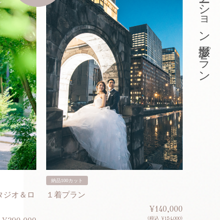
東京ロケーション撮影プラン
納品100カット
納品200
タジオ＆ロ
１着プラン
２着プ
¥140,000
(税込 ¥154,000)