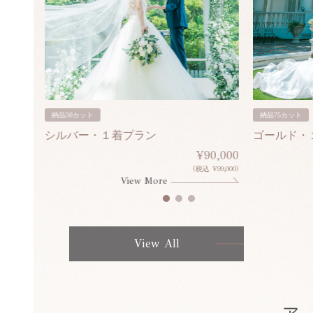
納品50カット
納品75カット
シルバー・１着プラン
ゴールド・
80,000
¥90,000
¥308,000)
(税込 ¥99,000)
View More
View All