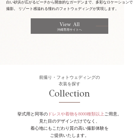
白い砂浜が広がるビーチから開放的なガーデンまで、多彩なロケーションで
撮影。
リゾート感溢れる憧れのフォトウェディングが実現します。
View All
沖縄専用サイトへ
前撮り・フォトウェディングの
衣装を探す
Collection
挙式用と同等の
ドレスや着物を8000種類以上
ご用意。
見た目のデザインだけでなく、
着心地にもこだわり質の高い撮影体験を
ご提供いたします。