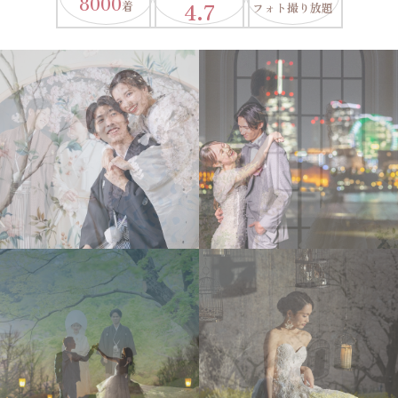
8000
4.7
着
フォト撮り放題