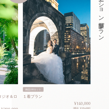
東京ロケーション撮影プラン
納品100カット
納品200
タジオ＆ロ
１着プラン
２着プ
¥140,000
(税込 ¥154,000)