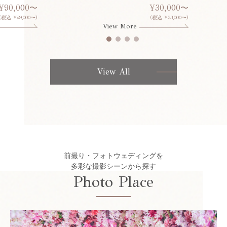
¥90,000〜
¥30,000〜
(税込 ¥99,000〜)
(税込 ¥33,000〜)
View More
View All
前撮り・フォトウェディングを
多彩な撮影シーンから探す
Photo Place