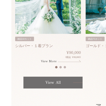
納品50カット
納品75カット
シルバー・１着プラン
ゴールド・
80,000
¥90,000
¥308,000)
(税込 ¥99,000)
View More
View All