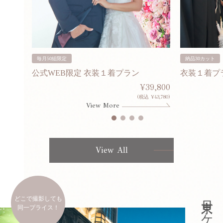
毎月50組限定
納品30カット
公式WEB限定 衣装１着プラン
衣装１着プ
30,000
¥39,800
253,000)
(税込 ¥43,780)
View More
View All
どこで撮影しても
同一プライス！