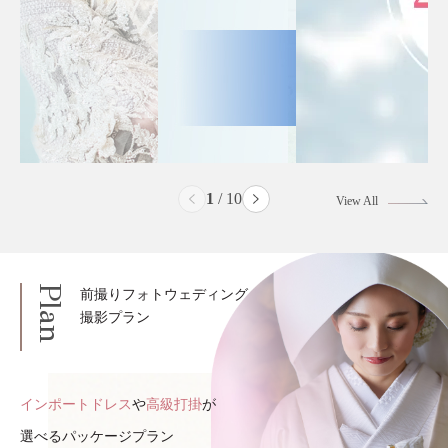
2
/
10
View All
Plan
前撮りフォトウェディング
撮影プラン
インポートドレス
や
高級打掛
が
選べるパッケージプラン