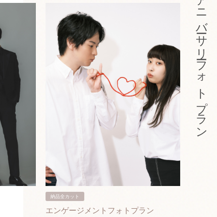
アニバーサリーフォトプラン
納品全カット
納品3カ
エンゲージメントフォトプラン
入籍フ