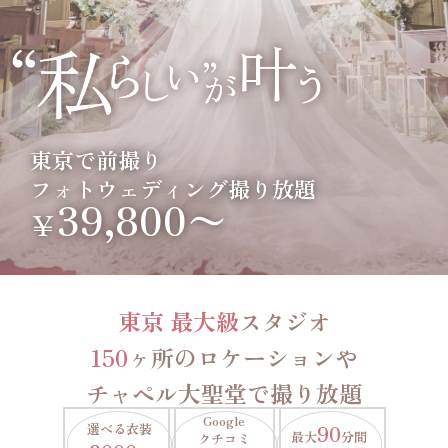
東京で前撮り
フォトウェディング撮り放題
39,800〜
￥
東京 最大級
スタジオ
150
ヶ所のロケーションや
チャペル大聖堂で撮り放題
Google
選べる衣装
90
最大
分間
クチコミ