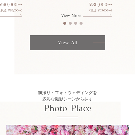
¥90,000〜
¥30,000〜
(税込 ¥99,000〜)
(税込 ¥33,000〜)
View More
View All
前撮り・フォトウェディングを
多彩な撮影シーンから探す
Photo Place