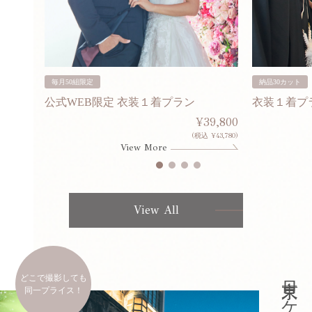
毎月50組限定
納品30カット
公式WEB限定 衣装１着プラン
衣装１着プ
30,000
¥39,800
253,000)
(税込 ¥43,780)
View More
View All
どこで撮影しても
同一プライス！