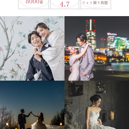
8000
4.7
着
フォト撮り放題