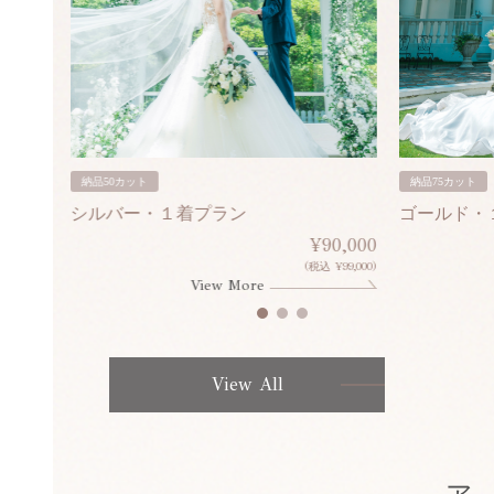
納品50カット
納品75カット
シルバー・１着プラン
ゴールド・
80,000
¥90,000
¥308,000)
(税込 ¥99,000)
View More
View All