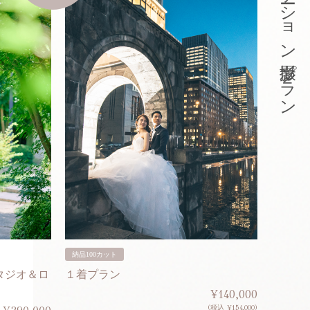
東京ロケーション撮影プラン
納品100カット
納品200
タジオ＆ロ
１着プラン
２着プ
¥140,000
(税込 ¥154,000)