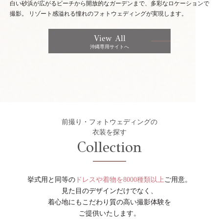
白い砂浜が広がるビーチから開放的なガーデンまで、多彩なロケーションで
撮影。
リゾート感溢れる憧れのフォトウェディングが実現します。
View All
沖縄専用サイトへ
前撮り・フォトウェディングの
衣装を探す
Collection
挙式用と同等の
ドレスや着物を8000種類以上
ご用意。
見た目のデザインだけでなく、
着心地にもこだわり質の高い撮影体験を
ご提供いたします。