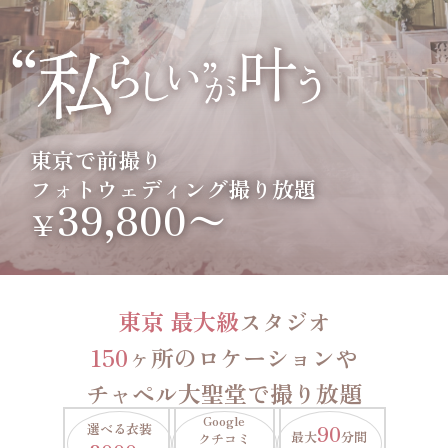
東京で前撮り
フォトウェディング撮り放題
39,800〜
￥
東京 最大級
スタジオ
150
ヶ所のロケーションや
チャペル大聖堂で撮り放題
Google
選べる衣装
90
最大
分間
クチコミ