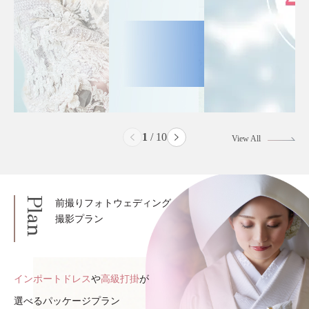
2
/
10
View All
Plan
前撮りフォトウェディング
撮影プラン
インポートドレス
や
高級打掛
が
選べるパッケージプラン