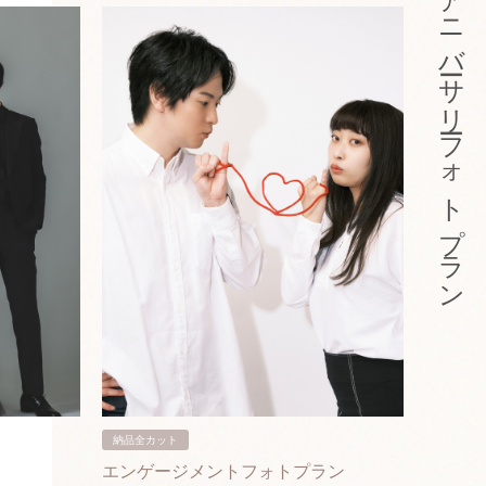
アニバーサリーフォトプラン
納品全カット
納品3カ
エンゲージメントフォトプラン
入籍フ