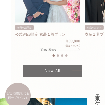
毎月50組限定
納品30カット
公式WEB限定 衣装１着プラン
衣装１着プ
30,000
¥39,800
253,000)
(税込 ¥43,780)
View More
View All
どこで撮影しても
同一プライス！