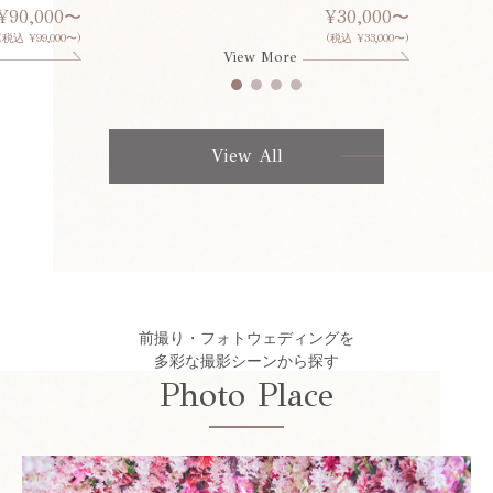
¥90,000〜
¥30,000〜
(税込 ¥99,000〜)
(税込 ¥33,000〜)
View More
View All
前撮り・フォトウェディングを
多彩な撮影シーンから探す
Photo Place