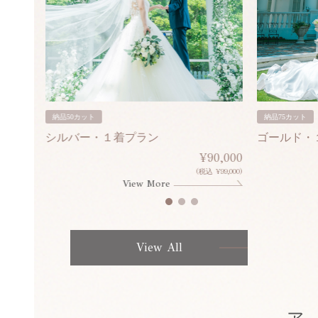
納品50カット
納品75カット
シルバー・１着プラン
ゴールド・
80,000
¥90,000
¥308,000)
(税込 ¥99,000)
View More
View All