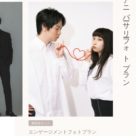
アニバーサリーフォトプラン
納品全カット
納品3カ
エンゲージメントフォトプラン
入籍フ