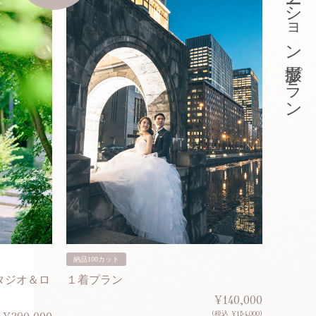
東京ロケーション撮影プラン
納品100カット
納品200
タジオ＆ロ
１着プラン
２着プ
¥140,000
(税込 ¥154,000)