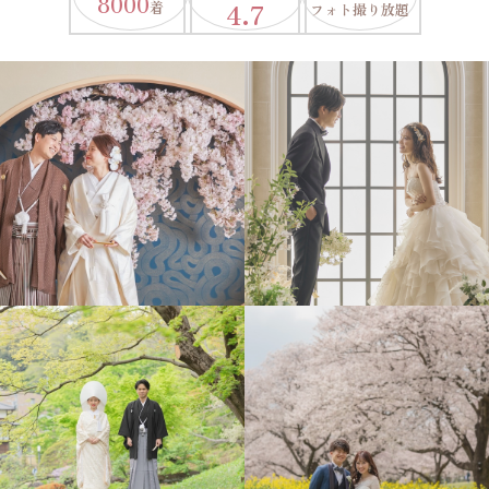
8000
4.7
着
フォト撮り放題