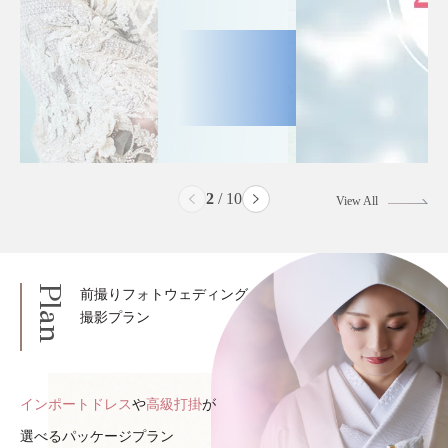
2
/
10
View All
Plan
前撮りフォトウェディング
撮影プラン
インポートドレス
や
高級打掛
が
選べるパッケージプラン