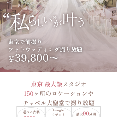
東京で前撮り
フォトウェディング撮り放題
39,800〜
￥
東京 最大級
スタジオ
150
ヶ所のロケーションや
チャペル大聖堂で撮り放題
Google
選べる衣装
90
最大
分間
クチコミ