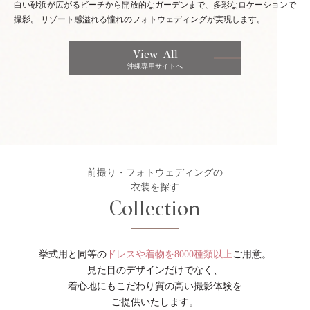
白い砂浜が広がるビーチから開放的なガーデンまで、多彩なロケーションで
撮影。
リゾート感溢れる憧れのフォトウェディングが実現します。
View All
沖縄専用サイトへ
前撮り・フォトウェディングの
衣装を探す
Collection
挙式用と同等の
ドレスや着物を8000種類以上
ご用意。
見た目のデザインだけでなく、
着心地にもこだわり質の高い撮影体験を
ご提供いたします。