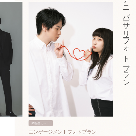
アニバーサリーフォトプラン
納品全カット
納品3カ
エンゲージメントフォトプラン
入籍フ