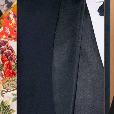
気に入
ら最後
した！
無料相談予約
撮影予約
来店・オンライン