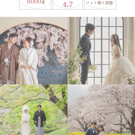
8000
4.7
着
フォト撮り放題