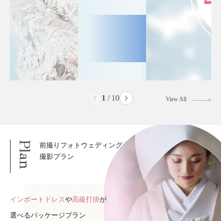
2
/
10
View All
Plan
前撮りフォトウェディング
撮影プラン
インポートドレス
や
高級打掛
が
選べるパッケージプラン