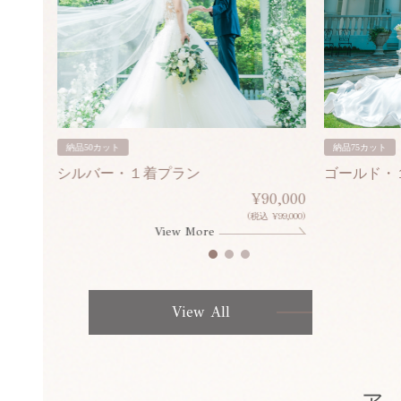
納品50カット
納品75カット
シルバー・１着プラン
ゴールド・
80,000
¥90,000
¥308,000)
(税込 ¥99,000)
View More
View All