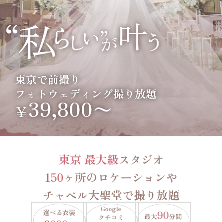
東京で前撮り
フォトウェディング撮り放題
39,800〜
￥
東京 最大級
スタジオ
150
ヶ所のロケーションや
チャペル大聖堂で撮り放題
Google
選べる衣装
90
最大
分間
クチコミ