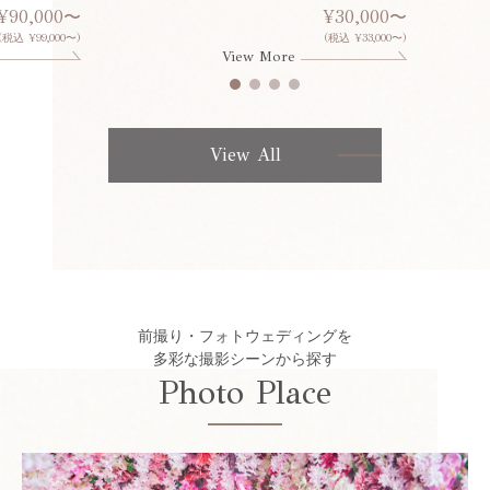
¥90,000〜
¥30,000〜
(税込 ¥99,000〜)
(税込 ¥33,000〜)
View More
View All
前撮り・フォトウェディングを
多彩な撮影シーンから探す
Photo Place