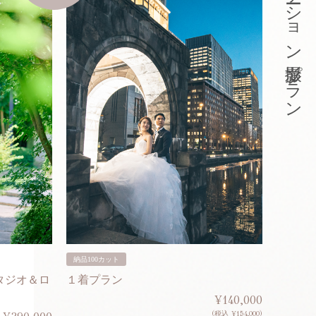
東京ロケーション撮影プラン
納品100カット
納品200
タジオ＆ロ
１着プラン
２着プ
¥140,000
(税込 ¥154,000)