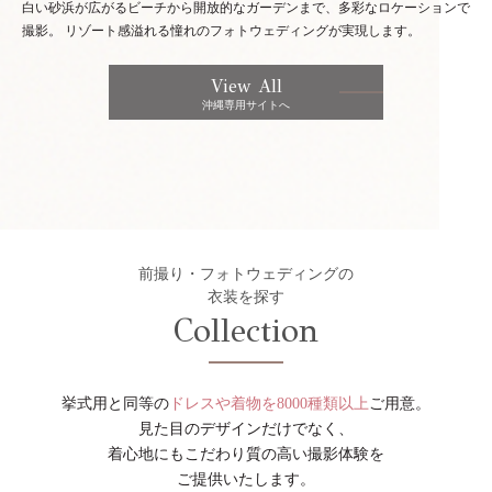
白い砂浜が広がるビーチから開放的なガーデンまで、多彩なロケーションで
撮影。
リゾート感溢れる憧れのフォトウェディングが実現します。
View All
沖縄専用サイトへ
前撮り・フォトウェディングの
衣装を探す
Collection
挙式用と同等の
ドレスや着物を8000種類以上
ご用意。
見た目のデザインだけでなく、
着心地にもこだわり質の高い撮影体験を
ご提供いたします。