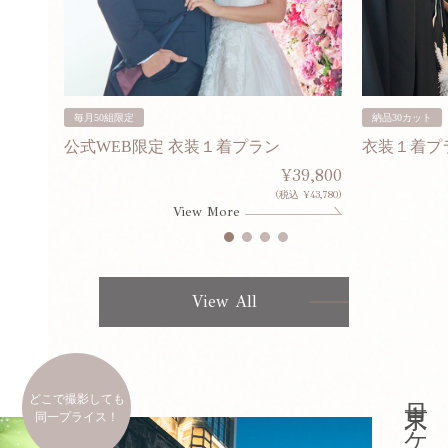
毎月50組限定
納品30カット
公式WEB限定 衣装１着プラン
衣装１着プ
30,000
¥39,800
253,000)
(税込 ¥43,780)
View More
View All
どこで撮影しても
同一プライス！