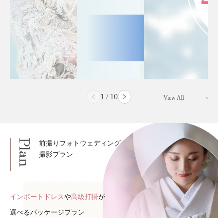
2
/
10
View All
Plan
前撮りフォトウェディング
撮影プラン
インポートドレス
や
高級打掛
が
選べるパッケージプラン