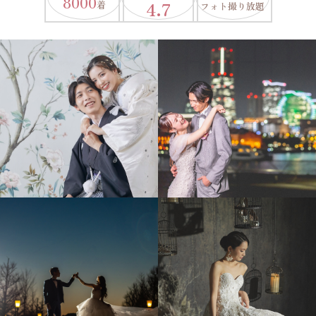
8000
4.7
着
フォト撮り放題