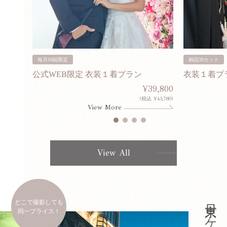
毎月50組限定
納品30カット
公式WEB限定 衣装１着プラン
衣装１着プ
30,000
¥39,800
253,000)
(税込 ¥43,780)
View More
View All
どこで撮影しても
同一プライス！