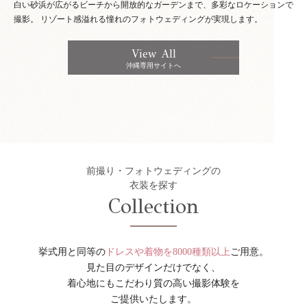
白い砂浜が広がるビーチから開放的なガーデンまで、多彩なロケーションで
撮影。
リゾート感溢れる憧れのフォトウェディングが実現します。
View All
沖縄専用サイトへ
前撮り・フォトウェディングの
衣装を探す
Collection
挙式用と同等の
ドレスや着物を8000種類以上
ご用意。
見た目のデザインだけでなく、
着心地にもこだわり質の高い撮影体験を
ご提供いたします。