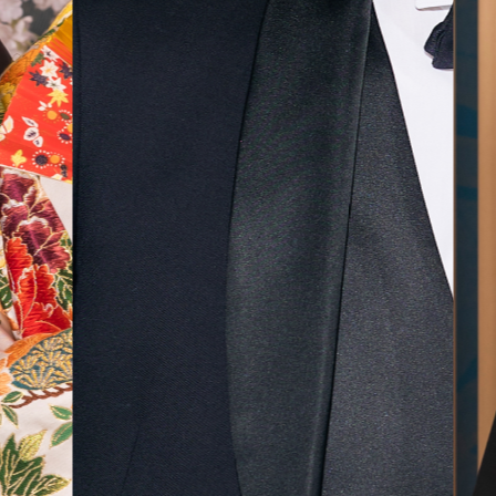
気に入
ら最後
した！
無料相談予約
撮影予約
来店・オンライン