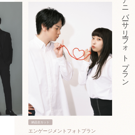
アニバーサリーフォトプラン
納品全カット
納品3カ
エンゲージメントフォトプラン
入籍フ