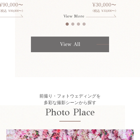
¥90,000〜
¥30,000〜
(税込 ¥99,000〜)
(税込 ¥33,000〜)
View More
View All
前撮り・フォトウェディングを
多彩な撮影シーンから探す
Photo Place