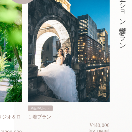
東京ロケーション撮影プラン
納品100カット
納品200
タジオ＆ロ
１着プラン
２着プ
¥140,000
(税込 ¥154,000)