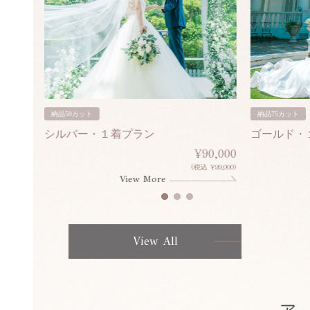
納品50カット
納品75カット
シルバー・１着プラン
ゴールド・
80,000
¥90,000
¥308,000)
(税込 ¥99,000)
View More
View All