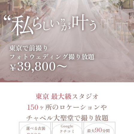
東京で前撮り
フォトウェディング撮り放題
39,800〜
￥
東京 最大級
スタジオ
150
ヶ所のロケーションや
チャペル大聖堂で撮り放題
Google
選べる衣装
90
最大
分間
クチコミ