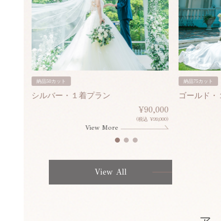
納品50カット
納品75カット
シルバー・１着プラン
ゴールド・
80,000
¥90,000
¥308,000)
(税込 ¥99,000)
View More
View All