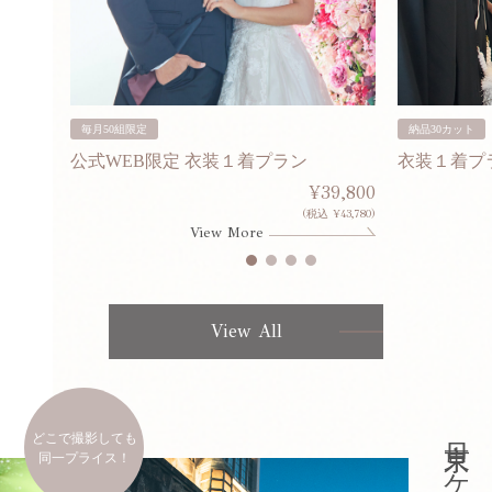
毎月50組限定
納品30カット
公式WEB限定 衣装１着プラン
衣装１着プ
30,000
¥39,800
253,000)
(税込 ¥43,780)
View More
View All
どこで撮影しても
同一プライス！