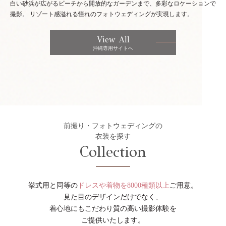
白い砂浜が広がるビーチから開放的なガーデンまで、多彩なロケーションで
撮影。
リゾート感溢れる憧れのフォトウェディングが実現します。
View All
沖縄専用サイトへ
前撮り・フォトウェディングの
衣装を探す
Collection
挙式用と同等の
ドレスや着物を8000種類以上
ご用意。
見た目のデザインだけでなく、
着心地にもこだわり質の高い撮影体験を
ご提供いたします。