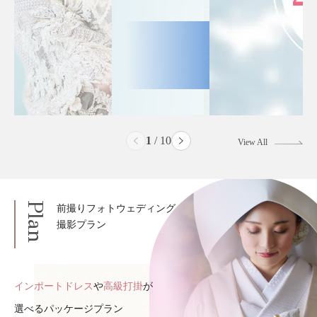
2
/
10
View All
Plan
前撮りフォトウェディング
撮影プラン
インポートドレス
や
高級打掛
が
選べるパッケージプラン