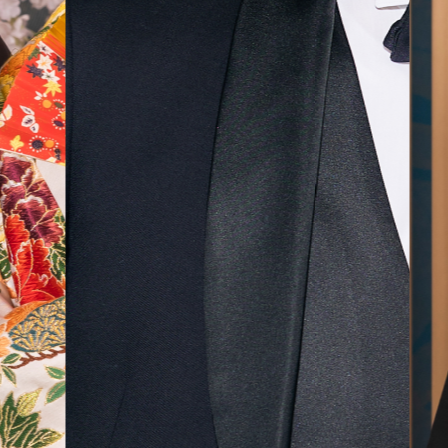
気に入
ら最後
した！
無料相談予約
撮影予約
来店・オンライン