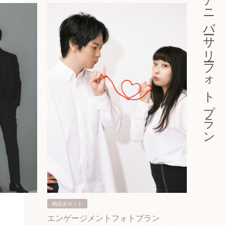
アニバーサリーフォトプラン
納品全カット
納品3カ
エンゲージメントフォトプラン
入籍フ