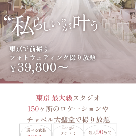
東京で前撮り
フォトウェディング撮り放題
39,800〜
￥
東京 最大級
スタジオ
150
ヶ所のロケーションや
チャペル大聖堂で撮り放題
Google
選べる衣装
90
最大
分間
クチコミ