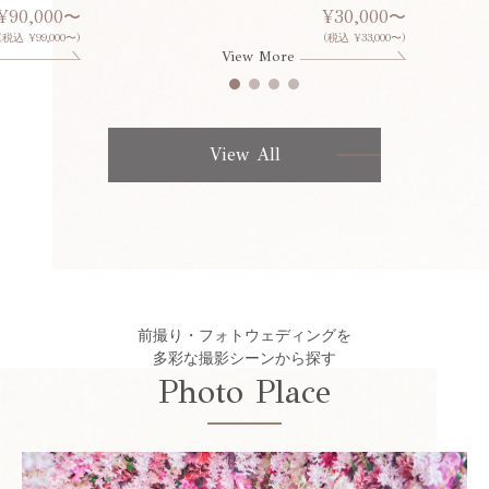
¥90,000〜
¥30,000〜
(税込 ¥99,000〜)
(税込 ¥33,000〜)
View More
View All
前撮り・フォトウェディングを
多彩な撮影シーンから探す
Photo Place