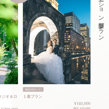
東京ロケーション撮影プラン
納品100カット
納品200
タジオ＆ロ
１着プラン
２着プ
¥140,000
(税込 ¥154,000)