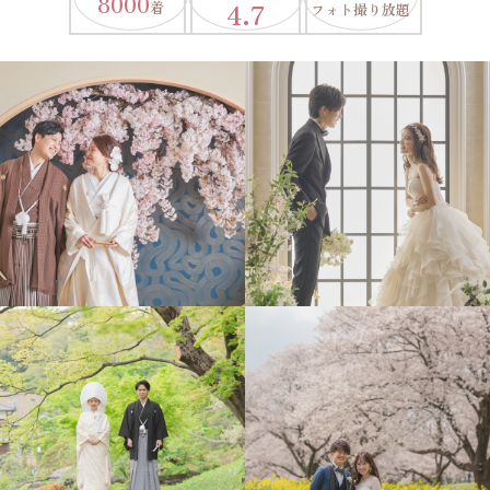
8000
4.7
着
フォト撮り放題