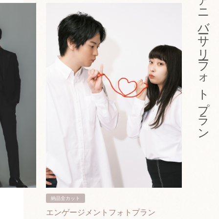
アニバーサリーフォトプラン
納品全カット
納品3カ
エンゲージメントフォトプラン
入籍フ