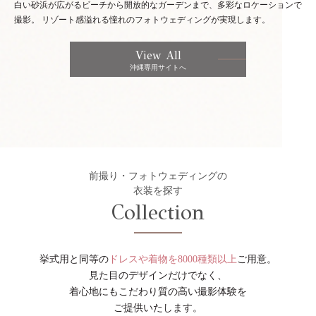
白い砂浜が広がるビーチから開放的なガーデンまで、多彩なロケーションで
撮影。
リゾート感溢れる憧れのフォトウェディングが実現します。
View All
沖縄専用サイトへ
前撮り・フォトウェディングの
衣装を探す
Collection
挙式用と同等の
ドレスや着物を8000種類以上
ご用意。
見た目のデザインだけでなく、
着心地にもこだわり質の高い撮影体験を
ご提供いたします。