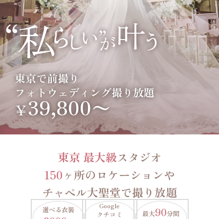
東京で前撮り
フォトウェディング撮り放題
39,800〜
￥
東京 最大級
スタジオ
150
ヶ所のロケーションや
チャペル大聖堂で撮り放題
Google
選べる衣装
90
最大
分間
クチコミ