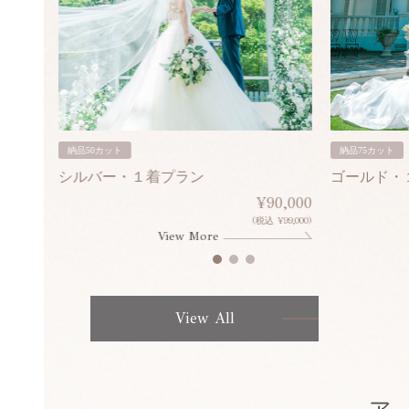
納品50カット
納品75カット
シルバー・１着プラン
ゴールド・
80,000
¥90,000
¥308,000)
(税込 ¥99,000)
View More
View All