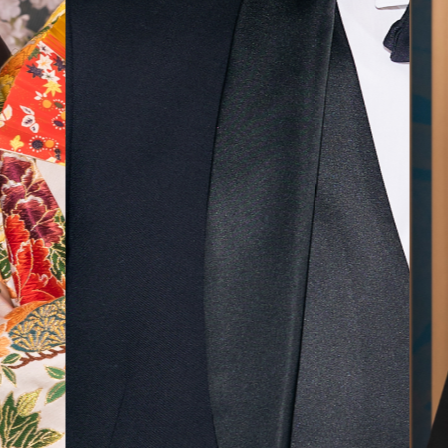
気に入
ら最後
した！
無料相談予約
撮影予約
来店・オンライン