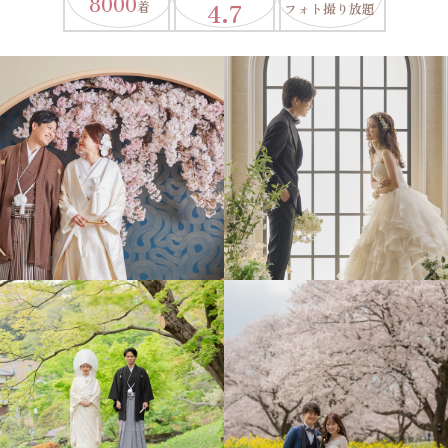
8000
4.7
着
フォト撮り放題