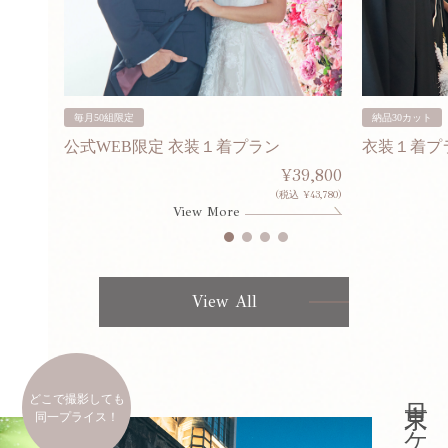
毎月50組限定
納品30カット
公式WEB限定 衣装１着プラン
衣装１着プ
30,000
¥39,800
253,000)
(税込 ¥43,780)
View More
View All
どこで撮影しても
同一プライス！