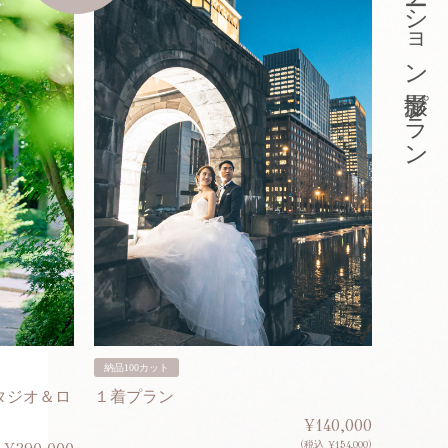
東京ロケーション撮影プラン
納品100カット
納品200
タジオ＆ロ
１着プラン
２着プ
¥140,000
(税込 ¥154,000)