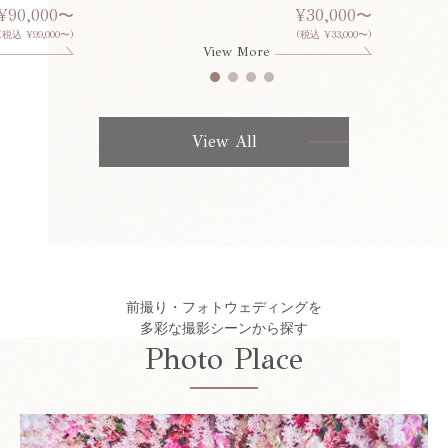
¥90,000〜
¥30,000〜
(税込 ¥99,000〜)
(税込 ¥33,000〜)
View More
View All
前撮り・フォトウェディングを
多彩な撮影シーンから探す
Photo Place