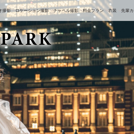
オ撮影
ロケーション撮影
チャペル撮影
料金プラン
衣装
先輩カ