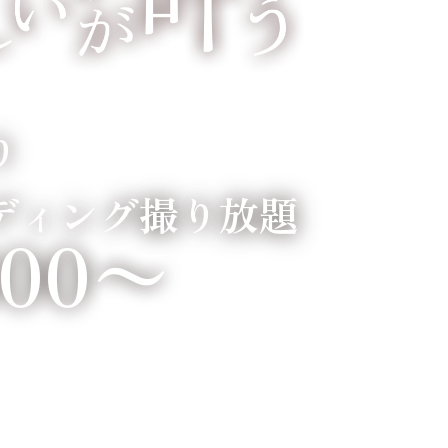
り
ディング撮り放題
800〜