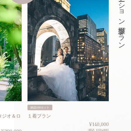
東京ロケーション撮影プラン
納品100カット
納品200
タジオ＆ロ
１着プラン
２着プ
¥140,000
(税込 ¥154,000)