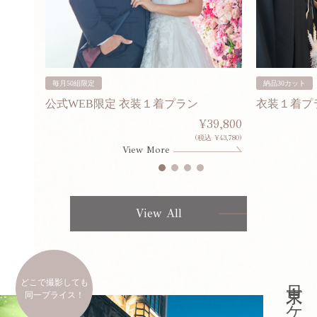
毎月50組限定
納品30カット
公式WEB限定 衣装１着プラン
衣装１着プ
30,000
¥39,800
253,000)
(税込 ¥43,780)
View More
View All
どこで撮影しても
同一プライス！