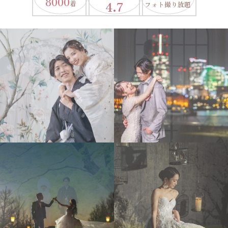
8000
4.7
着
フォト撮り放題