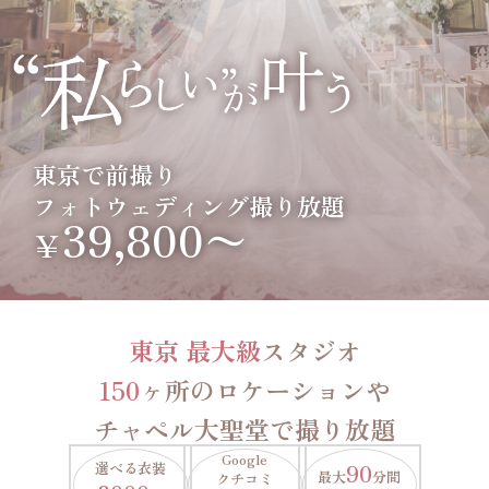
東京で前撮り
フォトウェディング撮り放題
39,800〜
￥
東京 最大級
スタジオ
150
ヶ所のロケーションや
チャペル大聖堂で撮り放題
Google
選べる衣装
90
最大
分間
クチコミ