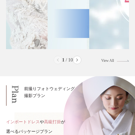
2
/
10
View All
Plan
前撮りフォトウェディング
撮影プラン
インポートドレス
や
高級打掛
が
選べるパッケージプラン