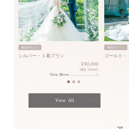
納品50カット
納品75カット
シルバー・１着プラン
ゴールド・
80,000
¥90,000
¥308,000)
(税込 ¥99,000)
View More
View All