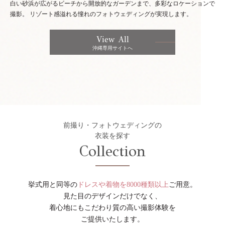
白い砂浜が広がるビーチから開放的なガーデンまで、多彩なロケーションで
撮影。
リゾート感溢れる憧れのフォトウェディングが実現します。
View All
沖縄専用サイトへ
前撮り・フォトウェディングの
衣装を探す
Collection
挙式用と同等の
ドレスや着物を8000種類以上
ご用意。
見た目のデザインだけでなく、
着心地にもこだわり質の高い撮影体験を
ご提供いたします。