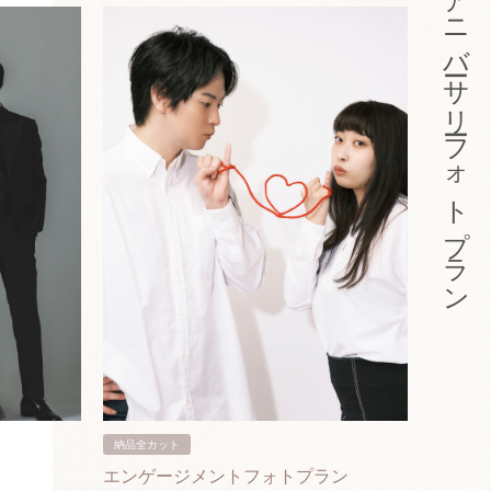
アニバーサリーフォトプラン
納品全カット
納品3カ
エンゲージメントフォトプラン
入籍フ