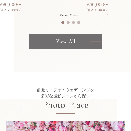
¥90,000〜
¥30,000〜
(税込 ¥99,000〜)
(税込 ¥33,000〜)
View More
View All
前撮り・フォトウェディングを
多彩な撮影シーンから探す
Photo Place