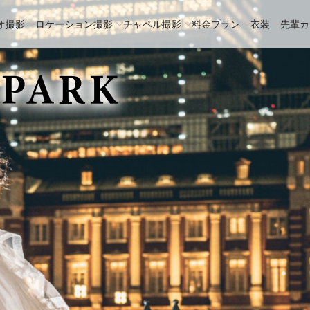
オ撮影
ロケーション撮影
チャペル撮影
料金プラン
衣装
先輩カ