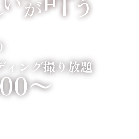
り
ディング撮り放題
800〜