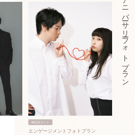
アニバーサリーフォトプラン
納品全カット
納品3カ
エンゲージメントフォトプラン
入籍フ