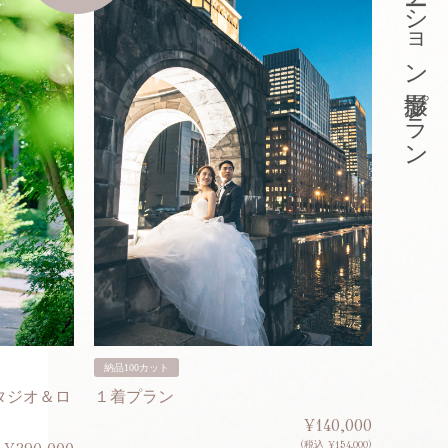
東京ロケーション撮影プラン
納品100カット
納品200
タジオ＆ロ
１着プラン
２着プ
¥140,000
(税込 ¥154,000)