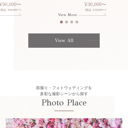
¥90,000〜
¥30,000〜
(税込 ¥99,000〜)
(税込 ¥33,000〜)
View More
View All
前撮り・フォトウェディングを
多彩な撮影シーンから探す
Photo Place