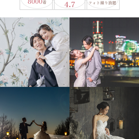
8000
4.7
着
フォト撮り放題