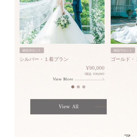
納品50カット
納品75カット
シルバー・１着プラン
ゴールド・
80,000
¥90,000
¥308,000)
(税込 ¥99,000)
View More
View All