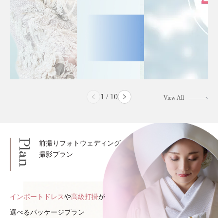
2
/
10
View All
Plan
前撮りフォトウェディング
撮影プラン
インポートドレス
や
高級打掛
が
選べるパッケージプラン