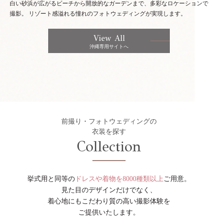
白い砂浜が広がるビーチから開放的なガーデンまで、多彩なロケーションで
撮影。
リゾート感溢れる憧れのフォトウェディングが実現します。
View All
沖縄専用サイトへ
前撮り・フォトウェディングの
衣装を探す
Collection
挙式用と同等の
ドレスや着物を8000種類以上
ご用意。
見た目のデザインだけでなく、
着心地にもこだわり質の高い撮影体験を
ご提供いたします。