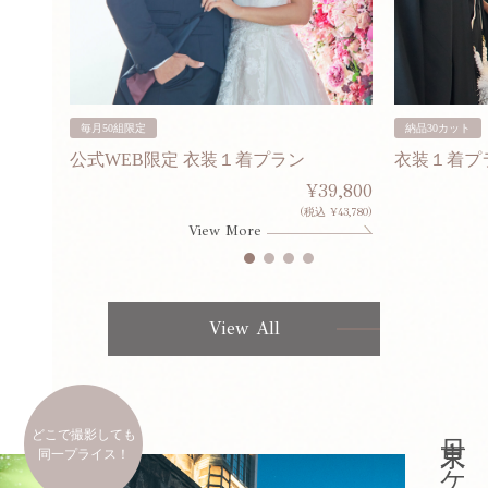
毎月50組限定
納品30カット
公式WEB限定 衣装１着プラン
衣装１着プ
30,000
¥39,800
253,000)
(税込 ¥43,780)
View More
View All
どこで撮影しても
同一プライス！