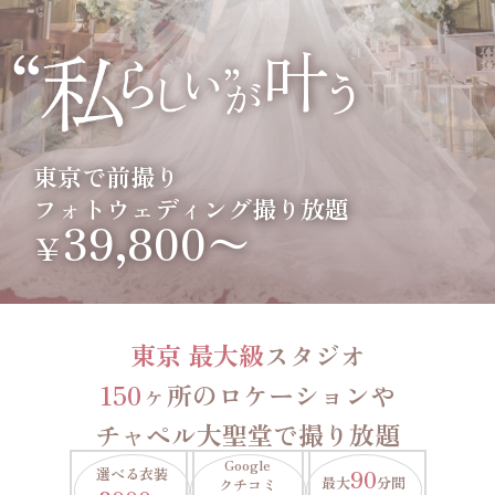
東京で前撮り
フォトウェディング撮り放題
39,800〜
￥
東京 最大級
スタジオ
150
ヶ所のロケーションや
チャペル大聖堂で撮り放題
Google
選べる衣装
90
最大
分間
クチコミ