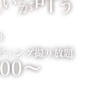
り
ディング撮り放題
800〜