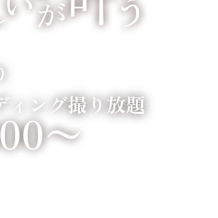
り
ディング撮り放題
800〜